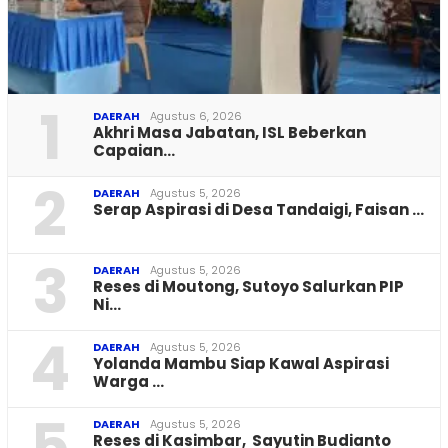
1
DAERAH
Agustus 6, 2026
Akhri Masa Jabatan, ISL Beberkan
Capaian…
2
DAERAH
Agustus 5, 2026
Serap Aspirasi di Desa Tandaigi, Faisan …
3
DAERAH
Agustus 5, 2026
Reses di Moutong, Sutoyo Salurkan PIP
Ni…
4
DAERAH
Agustus 5, 2026
Yolanda Mambu Siap Kawal Aspirasi
Warga …
5
DAERAH
Agustus 5, 2026
Reses di Kasimbar, Sayutin Budianto