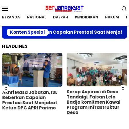
Loncat
Menu
ke
Mobile
konten
BERANDA
NASIONAL
DAERAH
PENDIDIKAN
HUKUM
E
atan, ISL Beberkan Capaian Prestasi Saat Menjabat Ke
Konten Spesial
HEADLINES
«
»
Serap Aspirasi di Desa
Akhri Masa Jabatan, ISL
Tandaigi, Faisan Lelo
Beberkan Capaian
Badja komitmen Kawal
Prestasi Saat Menjabat
Program Infrastruktur
Ketua DPC APRI Parimo
Desa