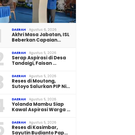
1
DAERAH
Agustus 6, 2026
Akhri Masa Jabatan, ISL
Beberkan Capaian…
2
DAERAH
Agustus 5, 2026
Serap Aspirasi di Desa
Tandaigi, Faisan …
3
DAERAH
Agustus 5, 2026
Reses di Moutong,
Sutoyo Salurkan PIP Ni…
4
DAERAH
Agustus 5, 2026
Yolanda Mambu Siap
Kawal Aspirasi Warga …
5
DAERAH
Agustus 5, 2026
Reses di Kasimbar,
Sayutin Budianto Pap…