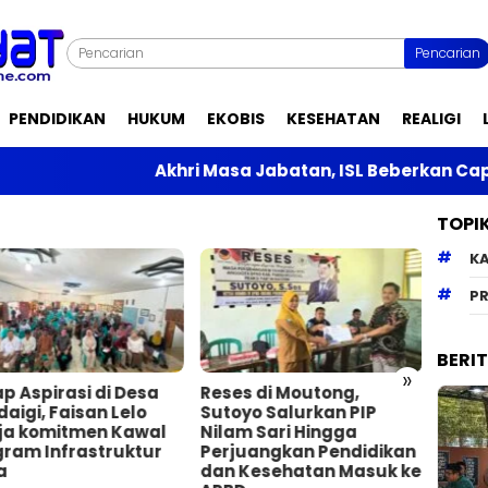
Pencarian
PENDIDIKAN
HUKUM
EKOBIS
KESEHATAN
REALIGI
Akhri Masa Jabatan, ISL Beberkan Capaian 
TOPI
K
PR
BERI
»
p Aspirasi di Desa
Reses di Moutong,
Yola
aigi, Faisan Lelo
Sutoyo Salurkan PIP
Kawal
ja komitmen Kawal
Nilam Sari Hingga
Saus
gram Infrastruktur
Perjuangkan Pendidikan
Keda
a
dan Kesehatan Masuk ke