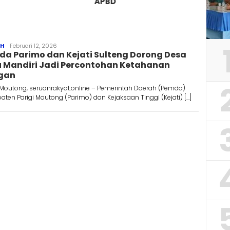
APBD
redaksiseruanrakyat@gmail.com
AH
Februari 12, 2026
a Parimo dan Kejati Sulteng Dorong Desa
 Mandiri Jadi Percontohan Ketahanan
gan
 Moutong, seruanrakyat.online – Pemerintah Daerah (Pemda)
ten Parigi Moutong (Parimo) dan Kejaksaan Tinggi (Kejati) […]