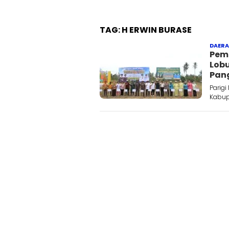
TAG:
H ERWIN BURASE
DAER
Pemd
Lobu
Pan
Parigi
Kabupa