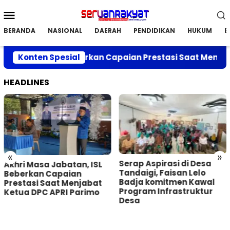
Loncat
Menu
ke
Mobile
konten
BERANDA
NASIONAL
DAERAH
PENDIDIKAN
HUKUM
E
Jabatan, ISL Beberkan Capaian Prestasi Saat Menjabat 
Konten Spesial
HEADLINES
«
»
Serap Aspirasi di Desa
Akhri Masa Jabatan, ISL
Tandaigi, Faisan Lelo
Beberkan Capaian
Badja komitmen Kawal
Prestasi Saat Menjabat
Program Infrastruktur
Ketua DPC APRI Parimo
Desa