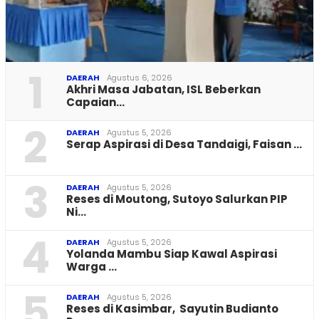
1
DAERAH
Agustus 6, 2026
Akhri Masa Jabatan, ISL Beberkan
Capaian…
2
DAERAH
Agustus 5, 2026
Serap Aspirasi di Desa Tandaigi, Faisan …
3
DAERAH
Agustus 5, 2026
Reses di Moutong, Sutoyo Salurkan PIP
Ni…
4
DAERAH
Agustus 5, 2026
Yolanda Mambu Siap Kawal Aspirasi
Warga …
5
DAERAH
Agustus 5, 2026
Reses di Kasimbar, Sayutin Budianto