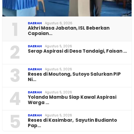
1
DAERAH
Agustus 6, 2026
Akhri Masa Jabatan, ISL Beberkan
Capaian…
2
DAERAH
Agustus 5, 2026
Serap Aspirasi di Desa Tandaigi, Faisan …
3
DAERAH
Agustus 5, 2026
Reses di Moutong, Sutoyo Salurkan PIP
Ni…
4
DAERAH
Agustus 5, 2026
Yolanda Mambu Siap Kawal Aspirasi
Warga …
5
DAERAH
Agustus 5, 2026
Reses di Kasimbar, Sayutin Budianto
Pap…