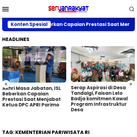
Loncat
Menu
ke
Mobile
konten
Jabatan, ISL Beberkan Capaian Prestasi Saat Menjabat
Konten Spesial
HEADLINES
«
»
Serap Aspirasi di Desa
Akhri Masa Jabatan, ISL
Tandaigi, Faisan Lelo
Beberkan Capaian
Badja komitmen Kawal
Prestasi Saat Menjabat
Program Infrastruktur
Ketua DPC APRI Parimo
Desa
TAG:
KEMENTERIAN PARIWISATA RI