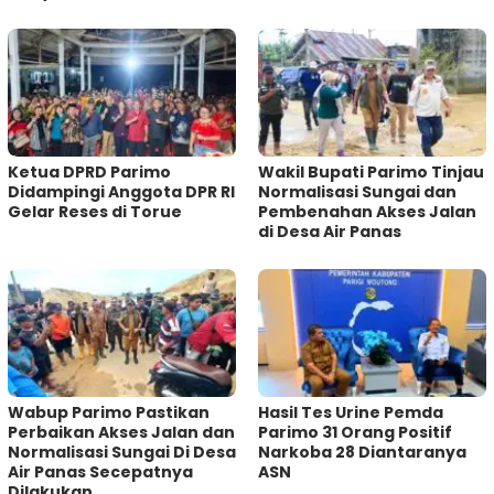
Ketua DPRD Parimo
Wakil Bupati Parimo Tinjau
Didampingi Anggota DPR RI
Normalisasi Sungai dan
Gelar Reses di Torue
Pembenahan Akses Jalan
di Desa Air Panas
Wabup Parimo Pastikan
Hasil Tes Urine Pemda
Perbaikan Akses Jalan dan
Parimo 31 Orang Positif
Normalisasi Sungai Di Desa
Narkoba 28 Diantaranya
Air Panas Secepatnya
ASN
Dilakukan