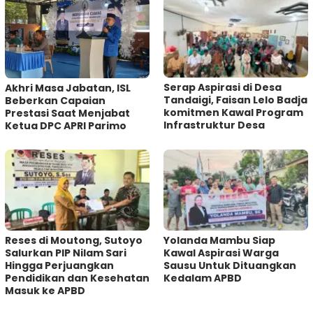
Serap Aspirasi di Desa
Akhri Masa Jabatan, ISL
Tandaigi, Faisan Lelo Badja
Beberkan Capaian
komitmen Kawal Program
Prestasi Saat Menjabat
Infrastruktur Desa
Ketua DPC APRI Parimo
Reses di Moutong, Sutoyo
Yolanda Mambu Siap
Salurkan PIP Nilam Sari
Kawal Aspirasi Warga
Hingga Perjuangkan
Sausu Untuk Dituangkan
Pendidikan dan Kesehatan
Kedalam APBD
Masuk ke APBD