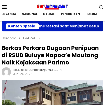
Loncat
Menu
ke
Mobile
konten
BERANDA
NASIONAL
DAERAH
PENDIDIKAN
HUKUM
E
kan Capaian Prestasi Saat Menjabat Ketua DPC APRI Pa
Konten Spesial
Beranda
DAERAH
Berkas Perkara Dugaan Penipuan
di RSUD Buluye Napoa’e Moutong
Naik Kejaksaan Parimo
Redaksiseruanrakyat@gmail.com
Juni 24, 2026