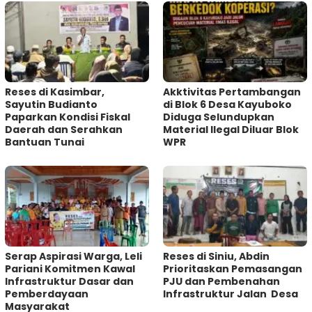
Reses di Kasimbar,
Akktivitas Pertambangan
Sayutin Budianto
di Blok 6 Desa Kayuboko
Paparkan Kondisi Fiskal
Diduga Selundupkan
Daerah dan Serahkan
Material Ilegal Diluar Blok
Bantuan Tunai
WPR
Serap Aspirasi Warga, Leli
Reses di Siniu, Abdin
Pariani Komitmen Kawal
Prioritaskan Pemasangan
Infrastruktur Dasar dan
PJU dan Pembenahan
Pemberdayaan
Infrastruktur Jalan Desa
Masyarakat