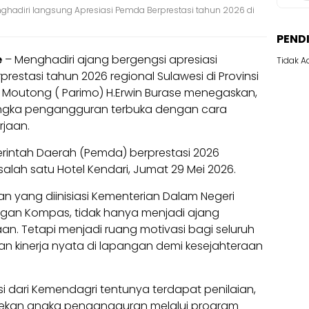
nghadiri langsung Apresiasi Pemda Berprestasi tahun 2026 di
PEND
e
– Menghadiri ajang bergengsi apresiasi
Tidak A
estasi tahun 2026 regional Sulawesi di Provinsi
i Moutong ( Parimo) H.Erwin Burase menegaskan,
ngka pengangguran terbuka dengan cara
rjaan.
rintah Daerah (Pemda) berprestasi 2026
salah satu Hotel Kendari, Jumat 29 Mei 2026.
an yang diinisiasi Kementerian Dalam Negeri
gan Kompas, tidak hanya menjadi ajang
. Tetapi menjadi ruang motivasi bagi seluruh
n kinerja nyata di lapangan demi kesejahteraan
i dari Kemendagri tentunya terdapat penilaian,
nekan angka pengangguran melalui program