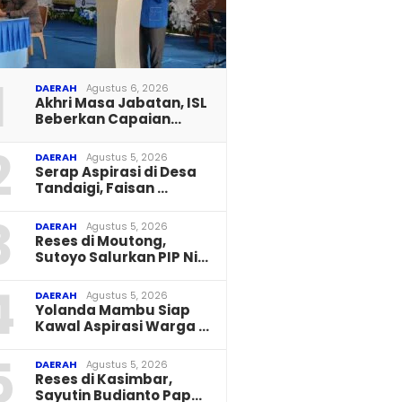
1
DAERAH
Agustus 6, 2026
Akhri Masa Jabatan, ISL
Beberkan Capaian…
2
DAERAH
Agustus 5, 2026
Serap Aspirasi di Desa
Tandaigi, Faisan …
3
DAERAH
Agustus 5, 2026
Reses di Moutong,
Sutoyo Salurkan PIP Ni…
4
DAERAH
Agustus 5, 2026
Yolanda Mambu Siap
Kawal Aspirasi Warga …
5
DAERAH
Agustus 5, 2026
Reses di Kasimbar,
Sayutin Budianto Pap…