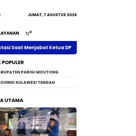
JUMAT, 7 AGUSTUS 2026
0
LAYANAN
bat Ketua DPC APRI Parimo
Serap Aspirasi di Des
K POPULER
ABUPATEN PARIGI MOUTONG
OVINSI SULAWESI TENGAH
TA UTAMA