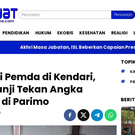
Pencarian
PENDIDIKAN
HUKUM
EKOBIS
KESEHATAN
REALIGI
sa Jabatan, ISL Beberkan Capaian Prestasi Saat Menja
TOPI
K
i Pemda di Kendari,
PR
anji Tekan Angka
di Parimo
BERI
m