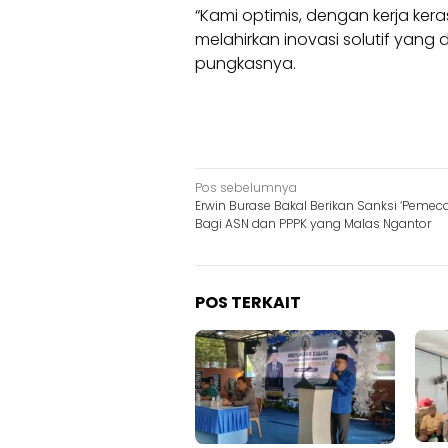
“Kami optimis, dengan kerja ker
melahirkan inovasi solutif yan
pungkasnya.
Navigasi
Pos sebelumnya
Erwin Burase Bakal Berikan Sanksi ‘Pemec
pos
Bagi ASN dan PPPK yang Malas Ngantor
POS TERKAIT