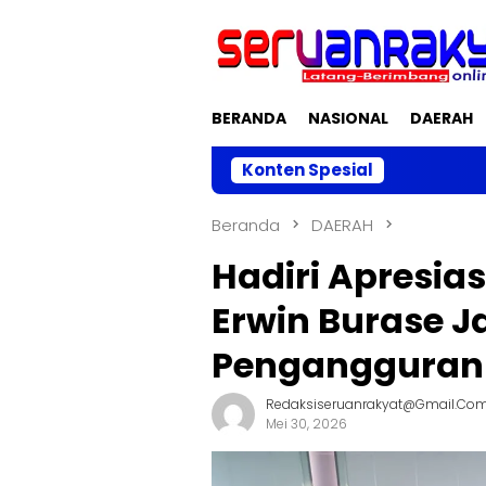
Loncat
ke
konten
BERANDA
NASIONAL
DAERAH
Konten Spesial
Akhri Ma
Beranda
DAERAH
Hadiri Apresias
Erwin Burase J
Pengangguran 
Redaksiseruanrakyat@gmail.co
Mei 30, 2026