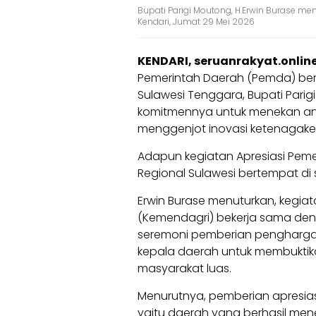
Bupati Parigi Moutong, H.Erwin Burase me
Kendari, Jumat 29 Mei 2026
KENDARI, seruanrakyat.onlin
Pemerintah Daerah (Pemda) berpr
Sulawesi Tenggara, Bupati Parig
komitmennya untuk menekan a
menggenjot inovasi ketenagake
Adapun kegiatan Apresiasi Peme
Regional Sulawesi bertempat di 
Erwin Burase menuturkan, kegiat
(Kemendagri) bekerja sama den
seremoni pemberian penghargaan
kepala daerah untuk membuktika
masyarakat luas.
Menurutnya, pemberian apresias
yaitu daerah yang berhasil me