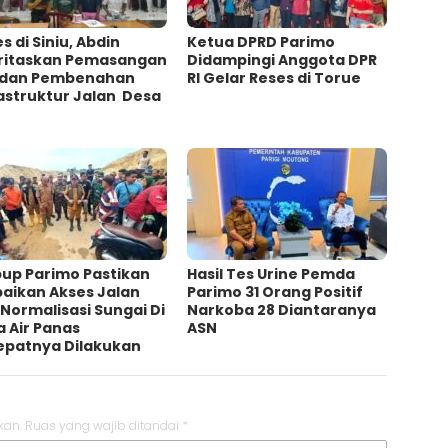
s di Siniu, Abdin
Ketua DPRD Parimo
oritaskan Pemasangan
Didampingi Anggota DPR
 dan Pembenahan
RI Gelar Reses di Torue
astruktur Jalan Desa
up Parimo Pastikan
Hasil Tes Urine Pemda
baikan Akses Jalan
Parimo 31 Orang Positif
Normalisasi Sungai Di
Narkoba 28 Diantaranya
 Air Panas
ASN
epatnya Dilakukan
kan.
Ruas yang wajib ditandai
*