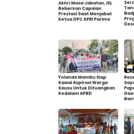
Sera
Akhri Masa Jabatan, ISL
Tand
Beberkan Capaian
Bad
Prestasi Saat Menjabat
Pro
Ketua DPC APRI Parimo
Des
Yolanda Mambu Siap
Rese
Kawal Aspirasi Warga
Say
Sausu Untuk Dituangkan
Papa
Kedalam APBD
Dae
Ban