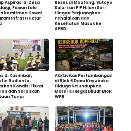
p Aspirasi di Desa
Reses di Moutong, Sutoyo
aigi, Faisan Lelo
Salurkan PIP Nilam Sari
ja komitmen Kawal
Hingga Perjuangkan
gram Infrastruktur
Pendidikan dan
a
Kesehatan Masuk ke
APBD
s di Kasimbar,
Akktivitas Pertambangan
utin Budianto
di Blok 6 Desa Kayuboko
rkan Kondisi Fiskal
Diduga Selundupkan
rah dan Serahkan
Material Ilegal Diluar Blok
tuan Tunai
WPR