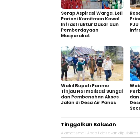
Serap Aspirasi Warga, Leli
Rese
Pariani Komitmen Kawal
Pri
Infrastruktur Dasar dan
PJU
Pemberdayaan
Infr
Masyarakat
Wakil Bupati Parimo
Wab
Tinjau Normalisasi Sungai
Per
dan Pembenahan Akses
dan 
Jalan di Desa Air Panas
Desa
Sec
Tinggalkan Balasan
Alamat email Anda tidak akan dipublikasi