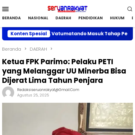
Loncat
Menu
ke
Mobile
konten
BERANDA
NASIONAL
DAERAH
PENDIDIKAN
HUKUM
E
 di Parimo, Vatumatando Masuk Tahap Penilaian
Konten Spesial
Beranda
DAERAH
Ketua FPK Parimo: Pelaku PETI
yang Melanggar UU Minerba Bisa
Dijerat Lima Tahun Penjara‎
Redaksiseruanrakyat@gmail.com
Agustus 25, 2025