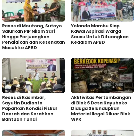
Reses di Moutong, Sutoyo
Yolanda Mambu Siap
Salurkan PIP Nilam Sari
Kawal Aspirasi Warga
Hingga Perjuangkan
Sausu Untuk Dituangkan
Pendidikan dan Kesehatan
Kedalam APBD
Masuk ke APBD
Reses di Kasimbar,
Akktivitas Pertambangan
Sayutin Budianto
di Blok 6 Desa Kayuboko
Paparkan Kondisi Fiskal
Diduga Selundupkan
Daerah dan Serahkan
Material Ilegal Diluar Blok
Bantuan Tunai
WPR