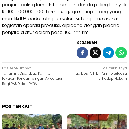
penjara paling lama 5 tahun dan denda paling banyak
Rp100.000.000.000. Termasuk juga setiap orang yang
memiliki IUP pada tahap eksplorasi, tetapi melakukan
kegiatan operasi produksi, dipidana dengan pidana
penjara diatur dalam pasal 160. *** tim
SEBARKAN
Navigasi
Pos sebelumnya
Pos berikutnya
Tahun ini, Disdikbud Parimo
Tiga Bos PETI Di Parimo Leluasa
pos
Lakukan Pendampingan Akreditasi
Terhadap Hukum‎
Bagi PAUD dan PKBM
POS TERKAIT