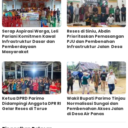
Serap Aspirasi Warga, Leli
Reses di Siniu, Abdin
Pariani Komitmen Kawal
Prioritaskan Pemasangan
Infrastruktur Dasar dan
PJU dan Pembenahan
Pemberdayaan
Infrastruktur Jalan Desa
Masyarakat
Ketua DPRD Parimo
Wakil Bupati Parimo Tinjau
Didampingi Anggota DPR RI
Normalisasi Sungai dan
Gelar Reses di Torue
Pembenahan Akses Jalan
di Desa Air Panas