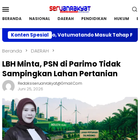
Loncat
Menu
ke
Mobile
konten
BERANDA
NASIONAL
DAERAH
PENDIDIKAN
HUKUM
E
an di Parimo, Vatumatando Masuk Tahap Penilaian
Konten Spesial
Beranda
DAERAH
LBH Minta, PSN di Parimo Tidak
Sampingkan Lahan Pertanian
Redaksiseruanrakyat@gmail.com
Juni 25, 2026