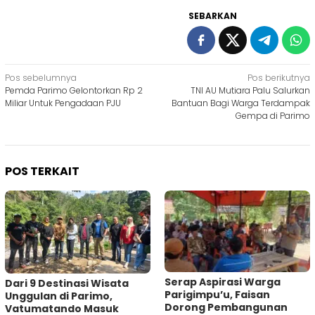
SEBARKAN
Navigasi
Pos sebelumnya
Pos berikutnya
Pemda Parimo Gelontorkan Rp 2
TNI AU Mutiara Palu Salurkan
pos
Miliar Untuk Pengadaan PJU
Bantuan Bagi Warga Terdampak
Gempa di Parimo
POS TERKAIT
Serap Aspirasi Warga
Dari 9 Destinasi Wisata
Parigimpu’u, Faisan
Unggulan di Parimo,
Dorong Pembangunan
Vatumatando Masuk