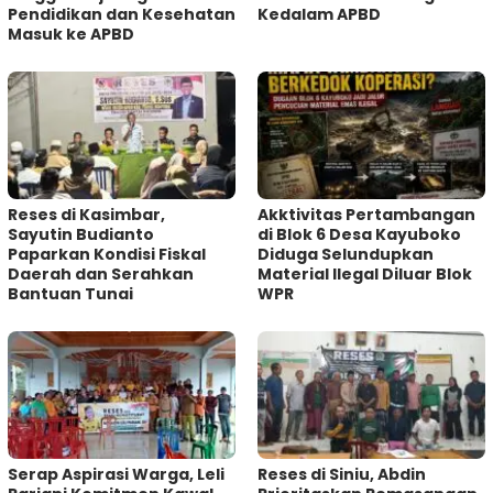
Pendidikan dan Kesehatan
Kedalam APBD
Masuk ke APBD
Reses di Kasimbar,
Akktivitas Pertambangan
Sayutin Budianto
di Blok 6 Desa Kayuboko
Paparkan Kondisi Fiskal
Diduga Selundupkan
Daerah dan Serahkan
Material Ilegal Diluar Blok
Bantuan Tunai
WPR
Serap Aspirasi Warga, Leli
Reses di Siniu, Abdin