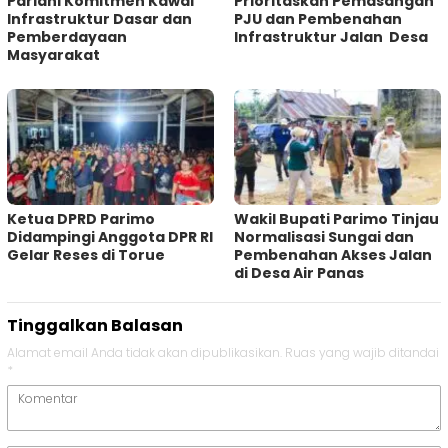
Pariani Komitmen Kawal
Prioritaskan Pemasangan
Infrastruktur Dasar dan
PJU dan Pembenahan
Pemberdayaan
Infrastruktur Jalan Desa
Masyarakat
Ketua DPRD Parimo
Wakil Bupati Parimo Tinjau
Didampingi Anggota DPR RI
Normalisasi Sungai dan
Gelar Reses di Torue
Pembenahan Akses Jalan
di Desa Air Panas
Tinggalkan Balasan
Alamat email Anda tidak akan dipublikasikan.
Ruas yang wajib ditandai
*