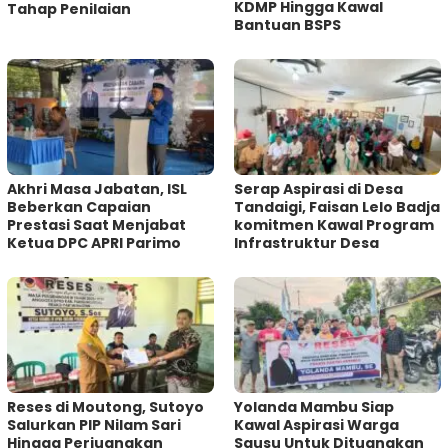
KDMP Hingga Kawal
Tahap Penilaian
Bantuan BSPS
Akhri Masa Jabatan, ISL
Serap Aspirasi di Desa
Beberkan Capaian
Tandaigi, Faisan Lelo Badja
Prestasi Saat Menjabat
komitmen Kawal Program
Ketua DPC APRI Parimo
Infrastruktur Desa
Reses di Moutong, Sutoyo
Yolanda Mambu Siap
Salurkan PIP Nilam Sari
Kawal Aspirasi Warga
Hingga Perjuangkan
Sausu Untuk Dituangkan