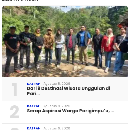
1
DAERAH
Agustus 8, 2026
Dari 9 Destinasi Wisata Unggulan di
Pari…
2
DAERAH
Agustus 8, 2026
Serap Aspirasi Warga Parigimpu’u, …
DAERAH
Agustus 6, 2026