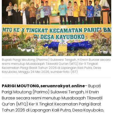
Bupati Parigi Moutong (Parimo) Sulawesi Tengah, H Erwin Burase secara
resmi menutup Musabaqah Tilawatil Qur’an (MTQ) Ke-X Tingkat
Kecamatan Parigi Barat Tahun 2026 di Lapangan Kaili Putra, Desa
Kayuboko, Minggu 24 Mei 2026, sumber foto: (IST)
PARIGI MOUTONG,seruanrakyat.online
– Bupati
Parigi Moutong (Parimo) Sulawesi Tengah, H Erwin
Burase secara resmi menutup Musabaqah Tilawatil
Qur’an (MTQ) Ke-X Tingkat Kecamatan Parigi Barat
Tahun 2026 di Lapangan Kaili Putra, Desa Kayuboko,