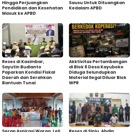
Hingga Perjuangkan
Sausu Untuk Dituangkan
Pendidikan dan Kesehatan
Kedalam APBD
Masuk ke APBD
Reses di Kasimbar,
Akktivitas Pertambangan
Sayutin Budianto
di Blok 6 Desa Kayuboko
Paparkan Kondisi Fiskal
Diduga Selundupkan
Daerah dan Serahkan
Material Ilegal Diluar Blok
Bantuan Tunai
WPR
Serap Aspirasi Warga, Leli
Reses di Siniu, Abdin