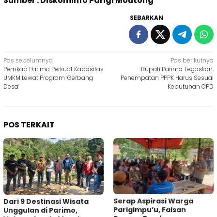
Sumber : Diskominfo Parigi Moutong
SEBARKAN
Navigasi
Pos sebelumnya
Pos berikutnya
Pemkab Parimo Perkuat Kapasitas
Bupati Parimo Tegaskan,
pos
UMKM Lewat Program ‘Gerbang
Penempatan PPPK Harus Sesuai
Desa’
Kebutuhan OPD
POS TERKAIT
Serap Aspirasi Warga
Dari 9 Destinasi Wisata
Parigimpu’u, Faisan
Unggulan di Parimo,