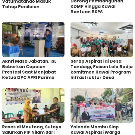
Dorong Pembangunan
Vatumatando Masuk
KDMP Hingga Kawal
Tahap Penilaian
Bantuan BSPS
Akhri Masa Jabatan, ISL
Serap Aspirasi di Desa
Beberkan Capaian
Tandaigi, Faisan Lelo Badja
Prestasi Saat Menjabat
komitmen Kawal Program
Ketua DPC APRI Parimo
Infrastruktur Desa
Reses di Moutong, Sutoyo
Yolanda Mambu Siap
Salurkan PIP Nilam Sari
Kawal Aspirasi Warga