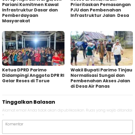
Pariani Komitmen Kawal
Prioritaskan Pemasangan
Infrastruktur Dasar dan
PJU dan Pembenahan
Pemberdayaan
Infrastruktur Jalan Desa
Masyarakat
Ketua DPRD Parimo
Wakil Bupati Parimo Tinjau
Didampingi Anggota DPR RI
Normalisasi Sungai dan
Gelar Reses di Torue
Pembenahan Akses Jalan
di Desa Air Panas
Tinggalkan Balasan
Alamat email Anda tidak akan dipublikasikan.
Ruas yang wajib ditandai
*