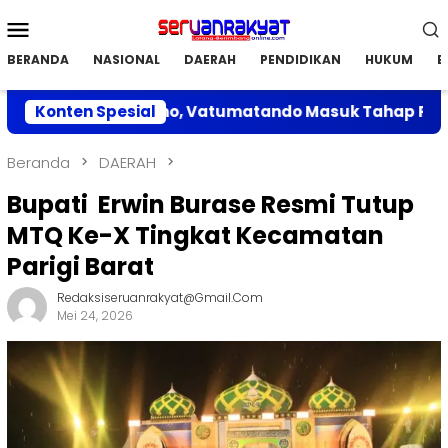
Loncat
Menu
ke
Mobile
konten
BERANDA
NASIONAL
DAERAH
PENDIDIKAN
HUKUM
E
lan di Parimo, Vatumatando Masuk Tahap Penilaian
Konten Spesial
Beranda
DAERAH
Bupati Erwin Burase Resmi Tutup
MTQ Ke-X Tingkat Kecamatan
Parigi Barat
Redaksiseruanrakyat@gmail.com
Mei 24, 2026