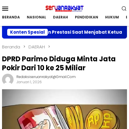
Loncat
Menu
ke
Mobile
konten
BERANDA
NASIONAL
DAERAH
PENDIDIKAN
HUKUM
E
n Capaian Prestasi Saat Menjabat Ketua DPC APRI Pari
Konten Spesial
Beranda
DAERAH
DPRD Parimo Diduga Minta Jata
Pokir Dari 10 ke 25 Miliar
Redaksiseruanrakyat@gmail.com
Januari 1, 2026