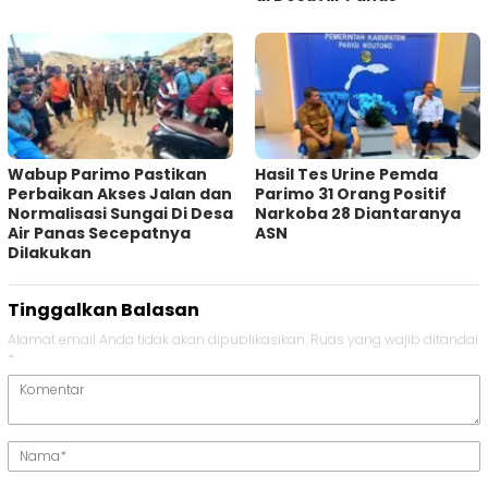
Wabup Parimo Pastikan
Hasil Tes Urine Pemda
Perbaikan Akses Jalan dan
Parimo 31 Orang Positif
Normalisasi Sungai Di Desa
Narkoba 28 Diantaranya
Air Panas Secepatnya
ASN
Dilakukan
Tinggalkan Balasan
Alamat email Anda tidak akan dipublikasikan.
Ruas yang wajib ditandai
*