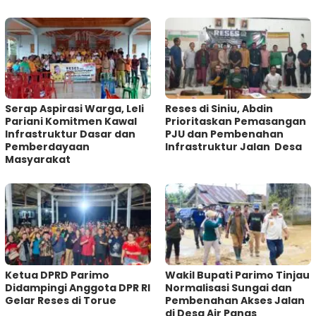
Serap Aspirasi Warga, Leli
Reses di Siniu, Abdin
Pariani Komitmen Kawal
Prioritaskan Pemasangan
Infrastruktur Dasar dan
PJU dan Pembenahan
Pemberdayaan
Infrastruktur Jalan Desa
Masyarakat
Ketua DPRD Parimo
Wakil Bupati Parimo Tinjau
Didampingi Anggota DPR RI
Normalisasi Sungai dan
Gelar Reses di Torue
Pembenahan Akses Jalan
di Desa Air Panas