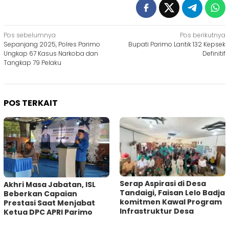
Navigasi
Pos sebelumnya
Pos berikutnya
Sepanjang 2025, Polres Parimo
Bupati Parimo Lantik 132 Kepsek
pos
Ungkap 67 Kasus Narkoba dan
Definitif
Tangkap 79 Pelaku
POS TERKAIT
Serap Aspirasi di Desa
Akhri Masa Jabatan, ISL
Tandaigi, Faisan Lelo Badja
Beberkan Capaian
komitmen Kawal Program
Prestasi Saat Menjabat
Infrastruktur Desa
Ketua DPC APRI Parimo