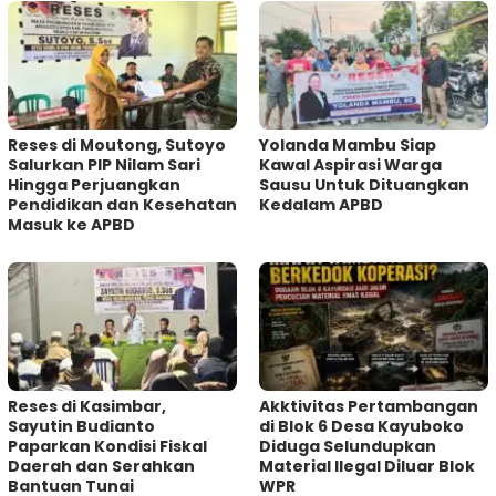
Reses di Moutong, Sutoyo
Yolanda Mambu Siap
Salurkan PIP Nilam Sari
Kawal Aspirasi Warga
Hingga Perjuangkan
Sausu Untuk Dituangkan
Pendidikan dan Kesehatan
Kedalam APBD
Masuk ke APBD
Reses di Kasimbar,
Akktivitas Pertambangan
Sayutin Budianto
di Blok 6 Desa Kayuboko
Paparkan Kondisi Fiskal
Diduga Selundupkan
Daerah dan Serahkan
Material Ilegal Diluar Blok
Bantuan Tunai
WPR