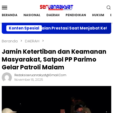
Loncat
Menu
ke
Mobile
konten
BERANDA
NASIONAL
DAERAH
PENDIDIKAN
HUKUM
E
berkan Capaian Prestasi Saat Menjabat Ketua DPC APRI
Konten Spesial
Beranda
DAERAH
Jamin Ketertiban dan Keamanan
Masyarakat, Satpol PP Parimo
Gelar Patroli Malam
Redaksiseruanrakyat@gmail.com
November 16, 2025