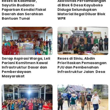
Reses di Kasimbar,
Akktivitas Pertambangan
Sayutin Budianto
di Blok 6 Desa Kayuboko
Paparkan Kondisi Fiskal
Diduga Selundupkan
Daerah dan Serahkan
Material Ilegal Diluar Blok
Bantuan Tunai
WPR
Serap Aspirasi Warga, Leli
Reses di Siniu, Abdin
Pariani Komitmen Kawal
Prioritaskan Pemasangan
Infrastruktur Dasar dan
PJU dan Pembenahan
Pemberdayaan
Infrastruktur Jalan Desa
Masyarakat