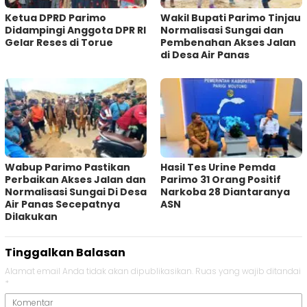
Ketua DPRD Parimo
Wakil Bupati Parimo Tinjau
Didampingi Anggota DPR RI
Normalisasi Sungai dan
Gelar Reses di Torue
Pembenahan Akses Jalan
di Desa Air Panas
Wabup Parimo Pastikan
Hasil Tes Urine Pemda
Perbaikan Akses Jalan dan
Parimo 31 Orang Positif
Normalisasi Sungai Di Desa
Narkoba 28 Diantaranya
Air Panas Secepatnya
ASN
Dilakukan
Tinggalkan Balasan
Alamat email Anda tidak akan dipublikasikan.
Ruas yang wajib ditandai
*