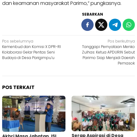
dan keamanan masyarakat Parimo,” pungkasnya.
SEBARKAN
Navigasi
Pos sebelumnya
Pos berikutnya
Kemenbud dan Komisi X DPR-RI
Tanggapi Pernyataan Menko
pos
Kolaborasi Gelar Pentas Seni
Zulhas: Ketua APDURIN Sebut
Budaya di Desa Parigimpu’u
Parimo Siap Menjadi Daerah
Pemasok
POS TERKAIT
Serap Aspirasi di Desa
Akhri Masa Jabatan, ISL