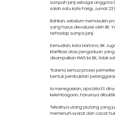
sumpah janji sebagai anggota DP
salah satu kafe Parigi, Jumat 23 
‎Bahkan, sebelum memasukin pro
yang harus dievaluasi oleh BK. 
terhadap sumpa janji.
‎Kemudian, kata Hartono, BK Juga
klarifikasi atas pengaduan yang
disampaikan NWS ke BK, tidak s
‎”Karena semua proses pemeriksa
bentuk pembuktian pelanggaran 
‎Ia menegaskan, apa bila ES din
kelembagaan, harusnya dibuktik
‎”Misalnya utang piutang yang ju
memenuhi syarat dan cacat huku