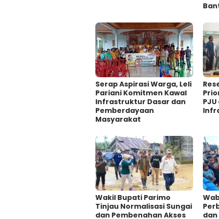
Ban
Serap Aspirasi Warga, Leli
Rese
Pariani Komitmen Kawal
Pri
Infrastruktur Dasar dan
PJU
Pemberdayaan
Infr
Masyarakat
Wakil Bupati Parimo
Wab
Tinjau Normalisasi Sungai
Per
dan Pembenahan Akses
dan 