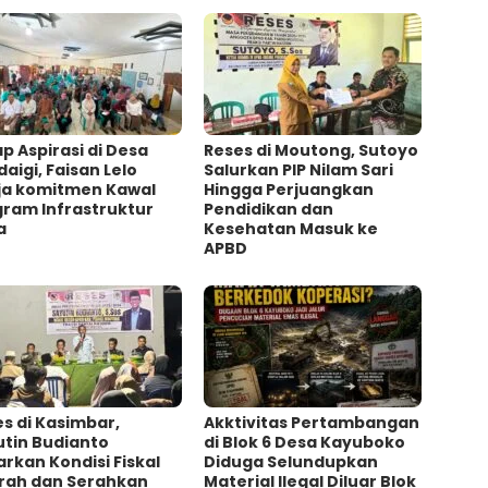
p Aspirasi di Desa
Reses di Moutong, Sutoyo
aigi, Faisan Lelo
Salurkan PIP Nilam Sari
ja komitmen Kawal
Hingga Perjuangkan
gram Infrastruktur
Pendidikan dan
a
Kesehatan Masuk ke
APBD
s di Kasimbar,
Akktivitas Pertambangan
utin Budianto
di Blok 6 Desa Kayuboko
rkan Kondisi Fiskal
Diduga Selundupkan
rah dan Serahkan
Material Ilegal Diluar Blok