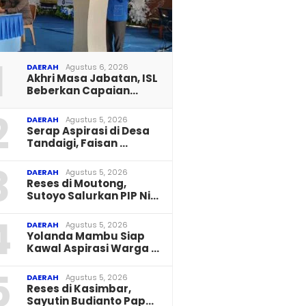
1
DAERAH
Agustus 6, 2026
Akhri Masa Jabatan, ISL
Beberkan Capaian…
2
DAERAH
Agustus 5, 2026
Serap Aspirasi di Desa
Tandaigi, Faisan …
3
DAERAH
Agustus 5, 2026
Reses di Moutong,
Sutoyo Salurkan PIP Ni…
4
DAERAH
Agustus 5, 2026
Yolanda Mambu Siap
Kawal Aspirasi Warga …
5
DAERAH
Agustus 5, 2026
Reses di Kasimbar,
Sayutin Budianto Pap…