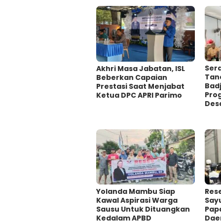
Sera
Akhri Masa Jabatan, ISL
Tand
Beberkan Capaian
Bad
Prestasi Saat Menjabat
Pro
Ketua DPC APRI Parimo
Des
Yolanda Mambu Siap
Rese
Kawal Aspirasi Warga
Say
Sausu Untuk Dituangkan
Papa
Kedalam APBD
Dae