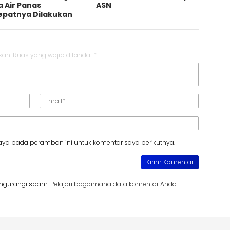
 Air Panas
ASN
epatnya Dilakukan
kan.
Ruas yang wajib ditandai
*
aya pada peramban ini untuk komentar saya berikutnya.
engurangi spam.
Pelajari bagaimana data komentar Anda