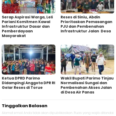
Serap Aspirasi Warga, Leli
Reses di Siniu, Abdin
Pariani Komitmen Kawal
Prioritaskan Pemasangan
Infrastruktur Dasar dan
PJU dan Pembenahan
Pemberdayaan
Infrastruktur Jalan Desa
Masyarakat
Ketua DPRD Parimo
Wakil Bupati Parimo Tinjau
Didampingi Anggota DPR RI
Normalisasi Sungai dan
Gelar Reses di Torue
Pembenahan Akses Jalan
di Desa Air Panas
Tinggalkan Balasan
Alamat email Anda tidak akan dipublikasikan.
Ruas yang wajib ditandai