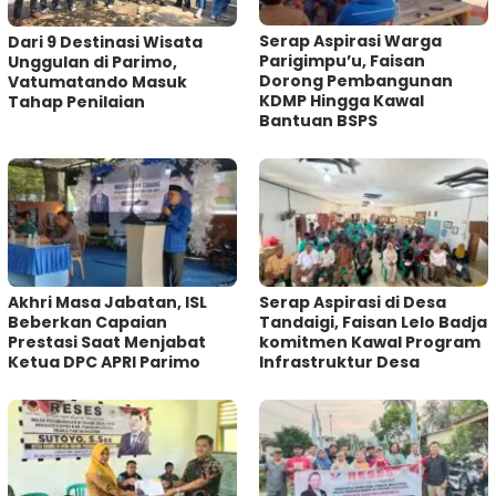
Serap Aspirasi Warga
Dari 9 Destinasi Wisata
Parigimpu’u, Faisan
Unggulan di Parimo,
Dorong Pembangunan
Vatumatando Masuk
KDMP Hingga Kawal
Tahap Penilaian
Bantuan BSPS
Akhri Masa Jabatan, ISL
Serap Aspirasi di Desa
Beberkan Capaian
Tandaigi, Faisan Lelo Badja
Prestasi Saat Menjabat
komitmen Kawal Program
Ketua DPC APRI Parimo
Infrastruktur Desa