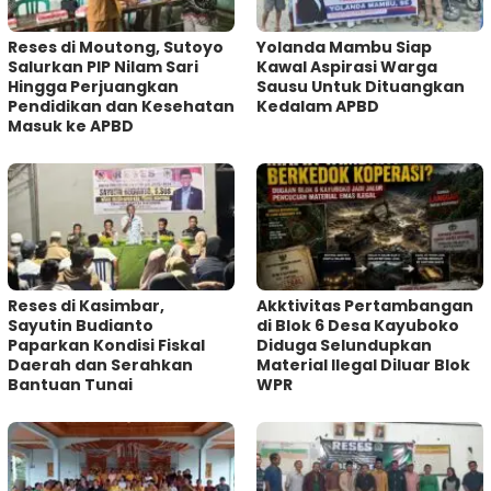
Reses di Moutong, Sutoyo
Yolanda Mambu Siap
Salurkan PIP Nilam Sari
Kawal Aspirasi Warga
Hingga Perjuangkan
Sausu Untuk Dituangkan
Pendidikan dan Kesehatan
Kedalam APBD
Masuk ke APBD
Reses di Kasimbar,
Akktivitas Pertambangan
Sayutin Budianto
di Blok 6 Desa Kayuboko
Paparkan Kondisi Fiskal
Diduga Selundupkan
Daerah dan Serahkan
Material Ilegal Diluar Blok
Bantuan Tunai
WPR