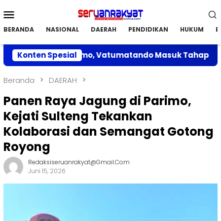
Loncat
Menu
ke
Mobile
konten
BERANDA
NASIONAL
DAERAH
PENDIDIKAN
HUKUM
E
ulan di Parimo, Vatumatando Masuk Tahap Penilaian
Konten Spesial
Beranda
DAERAH
Panen Raya Jagung di Parimo,
Kejati Sulteng Tekankan
Kolaborasi dan Semangat Gotong
Royong
Redaksiseruanrakyat@gmail.com
Juni 15, 2026