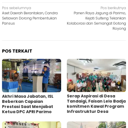
Navigasi
Pos sebelumnya
Pos berikutnya
Aset Daerah Berantakan, Candra
Panen Raya Jagung di Parimo,
pos
Setiawan Dorong Pembentukan
Kejati Sulteng Tekankan
Pansus
Kolaborasi dan Semangat Gotong
Royong
POS TERKAIT
Serap Aspirasi di Desa
Akhri Masa Jabatan, ISL
Tandaigi, Faisan Lelo Badja
Beberkan Capaian
komitmen Kawal Program
Prestasi Saat Menjabat
Infrastruktur Desa
Ketua DPC APRI Parimo