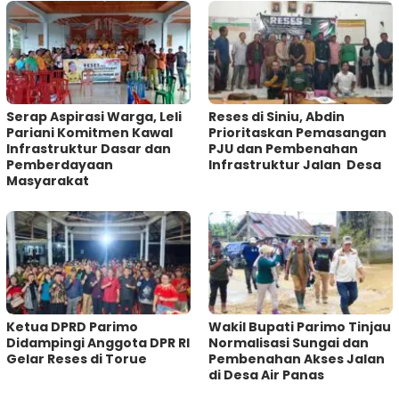
Serap Aspirasi Warga, Leli
Reses di Siniu, Abdin
Pariani Komitmen Kawal
Prioritaskan Pemasangan
Infrastruktur Dasar dan
PJU dan Pembenahan
Pemberdayaan
Infrastruktur Jalan Desa
Masyarakat
Ketua DPRD Parimo
Wakil Bupati Parimo Tinjau
Didampingi Anggota DPR RI
Normalisasi Sungai dan
Gelar Reses di Torue
Pembenahan Akses Jalan
di Desa Air Panas