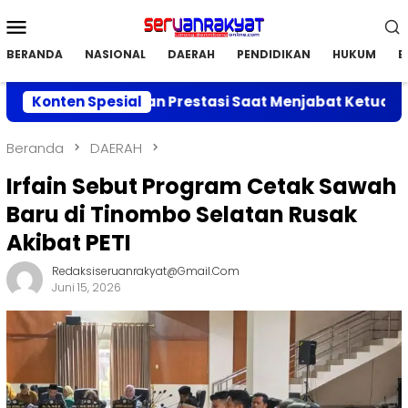
Loncat
Menu
ke
Mobile
konten
BERANDA
NASIONAL
DAERAH
PENDIDIKAN
HUKUM
E
kan Capaian Prestasi Saat Menjabat Ketua DPC APRI Par
Konten Spesial
Beranda
DAERAH
Irfain Sebut Program Cetak Sawah
Baru di Tinombo Selatan Rusak
Akibat PETI
Redaksiseruanrakyat@gmail.com
Juni 15, 2026