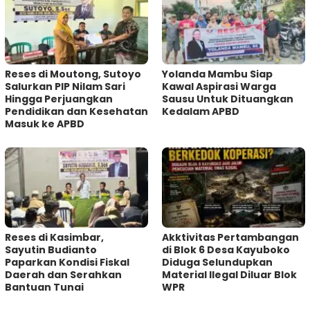
Reses di Moutong, Sutoyo
Yolanda Mambu Siap
Salurkan PIP Nilam Sari
Kawal Aspirasi Warga
Hingga Perjuangkan
Sausu Untuk Dituangkan
Pendidikan dan Kesehatan
Kedalam APBD
Masuk ke APBD
Reses di Kasimbar,
Akktivitas Pertambangan
Sayutin Budianto
di Blok 6 Desa Kayuboko
Paparkan Kondisi Fiskal
Diduga Selundupkan
Daerah dan Serahkan
Material Ilegal Diluar Blok
Bantuan Tunai
WPR