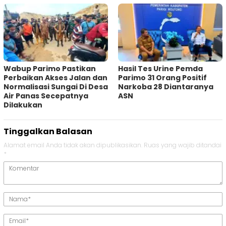
Wabup Parimo Pastikan
Hasil Tes Urine Pemda
Perbaikan Akses Jalan dan
Parimo 31 Orang Positif
Normalisasi Sungai Di Desa
Narkoba 28 Diantaranya
Air Panas Secepatnya
ASN
Dilakukan
Tinggalkan Balasan
Alamat email Anda tidak akan dipublikasikan.
Ruas yang wajib ditandai
*