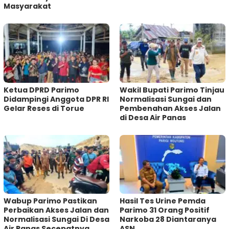
Masyarakat
Ketua DPRD Parimo
Wakil Bupati Parimo Tinjau
Didampingi Anggota DPR RI
Normalisasi Sungai dan
Gelar Reses di Torue
Pembenahan Akses Jalan
di Desa Air Panas
Wabup Parimo Pastikan
Hasil Tes Urine Pemda
Perbaikan Akses Jalan dan
Parimo 31 Orang Positif
Normalisasi Sungai Di Desa
Narkoba 28 Diantaranya
Air Panas Secepatnya
ASN