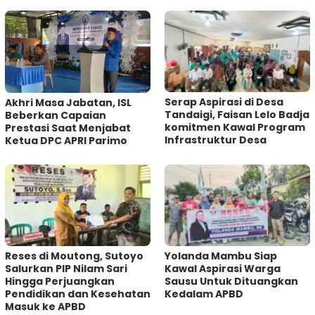
Serap Aspirasi di Desa
Akhri Masa Jabatan, ISL
Tandaigi, Faisan Lelo Badja
Beberkan Capaian
komitmen Kawal Program
Prestasi Saat Menjabat
Infrastruktur Desa
Ketua DPC APRI Parimo
Reses di Moutong, Sutoyo
Yolanda Mambu Siap
Salurkan PIP Nilam Sari
Kawal Aspirasi Warga
Hingga Perjuangkan
Sausu Untuk Dituangkan
Pendidikan dan Kesehatan
Kedalam APBD
Masuk ke APBD