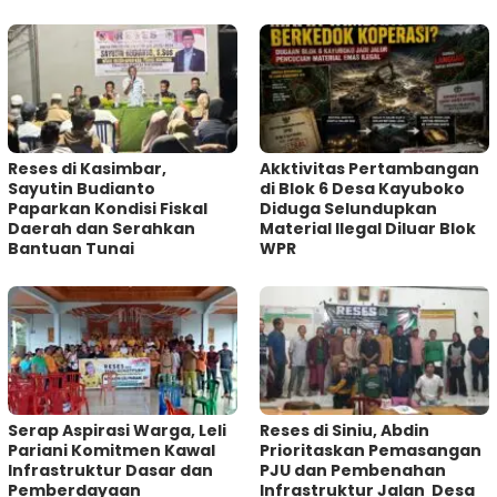
Reses di Kasimbar,
Akktivitas Pertambangan
Sayutin Budianto
di Blok 6 Desa Kayuboko
Paparkan Kondisi Fiskal
Diduga Selundupkan
Daerah dan Serahkan
Material Ilegal Diluar Blok
Bantuan Tunai
WPR
Serap Aspirasi Warga, Leli
Reses di Siniu, Abdin
Pariani Komitmen Kawal
Prioritaskan Pemasangan
Infrastruktur Dasar dan
PJU dan Pembenahan
Pemberdayaan
Infrastruktur Jalan Desa