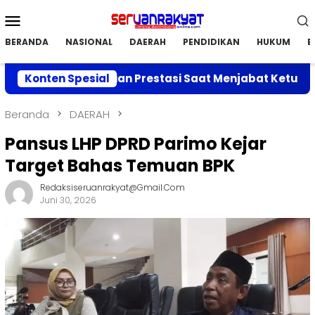
Loncat
Menu
ke
Mobile
konten
BERANDA
NASIONAL
DAERAH
PENDIDIKAN
HUKUM
E
berkan Capaian Prestasi Saat Menjabat Ketua DPC APRI
Konten Spesial
Beranda
DAERAH
Pansus LHP DPRD Parimo Kejar
Target Bahas Temuan BPK
Redaksiseruanrakyat@gmail.com
Juni 30, 2026