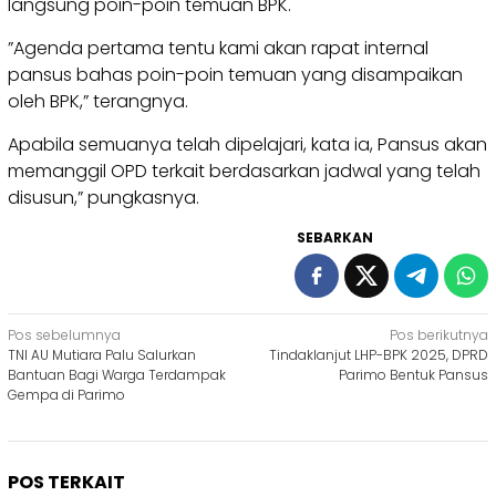
langsung poin-poin temuan BPK.
​”Agenda pertama tentu kami akan rapat internal
pansus bahas poin-poin temuan yang disampaikan
oleh BPK,” terangnya.
Apabila semuanya telah dipelajari, kata ia, Pansus akan
memanggil OPD terkait berdasarkan jadwal yang telah
disusun,” pungkasnya.
SEBARKAN
Navigasi
Pos sebelumnya
Pos berikutnya
TNI AU Mutiara Palu Salurkan
Tindaklanjut LHP-BPK 2025, DPRD
pos
Bantuan Bagi Warga Terdampak
Parimo Bentuk Pansus
Gempa di Parimo
POS TERKAIT