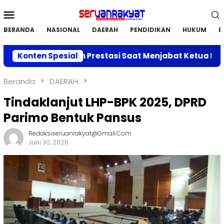
Loncat
Menu
ke
Mobile
konten
BERANDA
NASIONAL
DAERAH
PENDIDIKAN
HUKUM
E
an Capaian Prestasi Saat Menjabat Ketua DPC APRI Pari
Konten Spesial
Beranda
DAERAH
Tindaklanjut LHP-BPK 2025, DPRD
Parimo Bentuk Pansus
Redaksiseruanrakyat@gmail.com
Juni 30, 2026