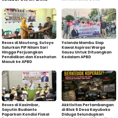
Reses di Moutong, Sutoyo
Yolanda Mambu Siap
Salurkan PIP Nilam Sari
Kawal Aspirasi Warga
Hingga Perjuangkan
Sausu Untuk Dituangkan
Pendidikan dan Kesehatan
Kedalam APBD
Masuk ke APBD
Reses di Kasimbar,
Akktivitas Pertambangan
Sayutin Budianto
di Blok 6 Desa Kayuboko
Paparkan Kondisi Fiskal
Diduga Selundupkan