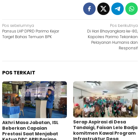
Navigasi
Pos sebelumnya
Pos berikutnya
Pansus LHP DPRD Parimo Kejar
Di Hari Bhayangkara ke-80,
pos
Target Bahas Temuan BPK
Kapolres Parimo Tekankan
Pelayanan Humanis dan
Responsif
POS TERKAIT
Serap Aspirasi di Desa
Akhri Masa Jabatan, ISL
Tandaigi, Faisan Lelo Badja
Beberkan Capaian
komitmen Kawal Program
Prestasi Saat Menjabat
Infrastruktur Desa
Ketua DPC APRI Parimo