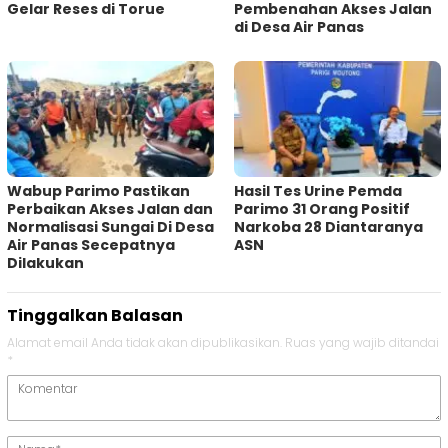
Gelar Reses di Torue
Pembenahan Akses Jalan
di Desa Air Panas
Wabup Parimo Pastikan
Hasil Tes Urine Pemda
Perbaikan Akses Jalan dan
Parimo 31 Orang Positif
Normalisasi Sungai Di Desa
Narkoba 28 Diantaranya
Air Panas Secepatnya
ASN
Dilakukan
Tinggalkan Balasan
Alamat email Anda tidak akan dipublikasikan.
Ruas yang wajib ditandai
*