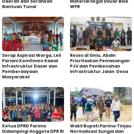
Daerah dan Serahkan
Material Ilegal Diluar Blok
Bantuan Tunai
WPR
Serap Aspirasi Warga, Leli
Reses di Siniu, Abdin
Pariani Komitmen Kawal
Prioritaskan Pemasangan
Infrastruktur Dasar dan
PJU dan Pembenahan
Pemberdayaan
Infrastruktur Jalan Desa
Masyarakat
Ketua DPRD Parimo
Wakil Bupati Parimo Tinjau
Didampingi Anggota DPR RI
Normalisasi Sungai dan