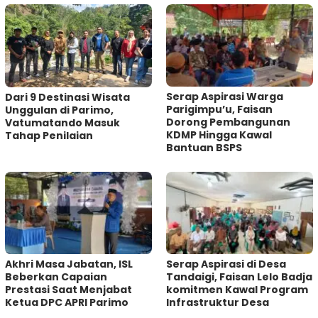
Serap Aspirasi Warga
Dari 9 Destinasi Wisata
Parigimpu’u, Faisan
Unggulan di Parimo,
Dorong Pembangunan
Vatumatando Masuk
KDMP Hingga Kawal
Tahap Penilaian
Bantuan BSPS
Akhri Masa Jabatan, ISL
Serap Aspirasi di Desa
Beberkan Capaian
Tandaigi, Faisan Lelo Badja
Prestasi Saat Menjabat
komitmen Kawal Program
Ketua DPC APRI Parimo
Infrastruktur Desa