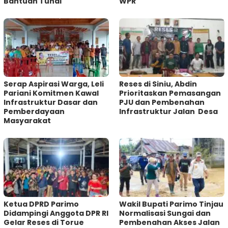
Bantuan Tunai
WPR
Serap Aspirasi Warga, Leli
Reses di Siniu, Abdin
Pariani Komitmen Kawal
Prioritaskan Pemasangan
Infrastruktur Dasar dan
PJU dan Pembenahan
Pemberdayaan
Infrastruktur Jalan Desa
Masyarakat
Ketua DPRD Parimo
Wakil Bupati Parimo Tinjau
Didampingi Anggota DPR RI
Normalisasi Sungai dan
Gelar Reses di Torue
Pembenahan Akses Jalan