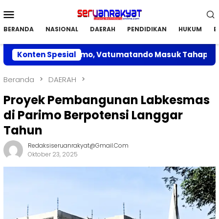
Loncat
Menu
ke
Mobile
konten
BERANDA
NASIONAL
DAERAH
PENDIDIKAN
HUKUM
E
ulan di Parimo, Vatumatando Masuk Tahap Penilaian
Konten Spesial
Beranda
DAERAH
Proyek Pembangunan Labkesmas
di Parimo Berpotensi Langgar
Tahun
Redaksiseruanrakyat@gmail.com
Oktober 23, 2025