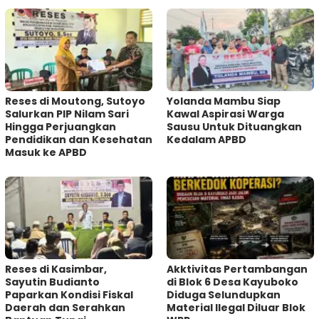
Reses di Moutong, Sutoyo
Yolanda Mambu Siap
Salurkan PIP Nilam Sari
Kawal Aspirasi Warga
Hingga Perjuangkan
Sausu Untuk Dituangkan
Pendidikan dan Kesehatan
Kedalam APBD
Masuk ke APBD
Reses di Kasimbar,
Akktivitas Pertambangan
Sayutin Budianto
di Blok 6 Desa Kayuboko
Paparkan Kondisi Fiskal
Diduga Selundupkan
Daerah dan Serahkan
Material Ilegal Diluar Blok