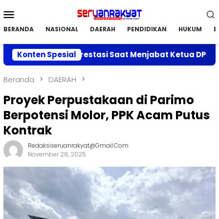
Loncat
Menu
ke
Mobile
konten
BERANDA
NASIONAL
DAERAH
PENDIDIKAN
HUKUM
E
apaian Prestasi Saat Menjabat Ketua DPC APRI Parimo
Konten Spesial
Beranda
DAERAH
Proyek Perpustakaan di Parimo
Berpotensi Molor, PPK Acam Putus
Kontrak
Redaksiseruanrakyat@gmail.com
November 28, 2025