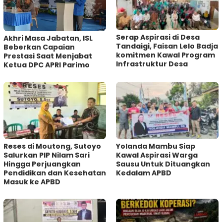
Serap Aspirasi di Desa
Akhri Masa Jabatan, ISL
Tandaigi, Faisan Lelo Badja
Beberkan Capaian
komitmen Kawal Program
Prestasi Saat Menjabat
Infrastruktur Desa
Ketua DPC APRI Parimo
Reses di Moutong, Sutoyo
Yolanda Mambu Siap
Salurkan PIP Nilam Sari
Kawal Aspirasi Warga
Hingga Perjuangkan
Sausu Untuk Dituangkan
Pendidikan dan Kesehatan
Kedalam APBD
Masuk ke APBD