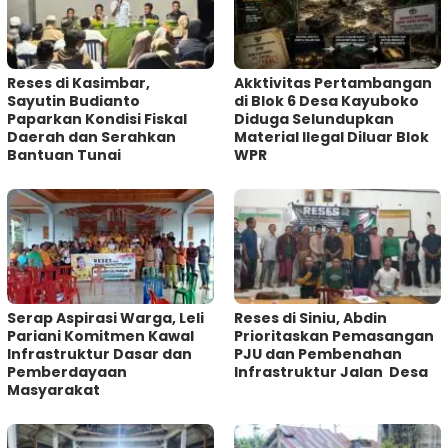
Reses di Kasimbar,
Akktivitas Pertambangan
Sayutin Budianto
di Blok 6 Desa Kayuboko
Paparkan Kondisi Fiskal
Diduga Selundupkan
Daerah dan Serahkan
Material Ilegal Diluar Blok
Bantuan Tunai
WPR
Serap Aspirasi Warga, Leli
Reses di Siniu, Abdin
Pariani Komitmen Kawal
Prioritaskan Pemasangan
Infrastruktur Dasar dan
PJU dan Pembenahan
Pemberdayaan
Infrastruktur Jalan Desa
Masyarakat