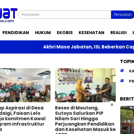
Pencarian
PENDIDIKAN
HUKUM
EKOBIS
KESEHATAN
REALIGI
Akhri Masa Jabatan, ISL Beberkan Capaian 
TOPI
K
PR
BERI
»
p Aspirasi di Desa
Reses di Moutong,
Yola
aigi, Faisan Lelo
Sutoyo Salurkan PIP
Kawal
ja komitmen Kawal
Nilam Sari Hingga
Saus
gram Infrastruktur
Perjuangkan Pendidikan
Keda
a
dan Kesehatan Masuk ke