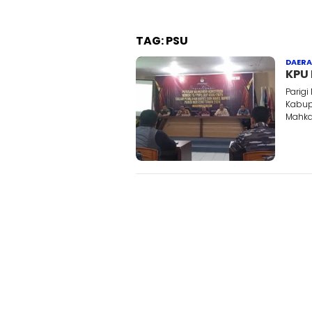
TAG:
PSU
DAER
KPU 
Parig
Kabup
Mahka