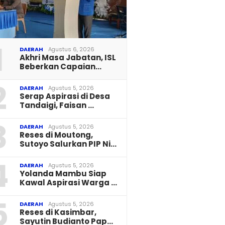
1
DAERAH
Agustus 6, 2026
Akhri Masa Jabatan, ISL
Beberkan Capaian…
2
DAERAH
Agustus 5, 2026
Serap Aspirasi di Desa
Tandaigi, Faisan …
3
DAERAH
Agustus 5, 2026
Reses di Moutong,
Sutoyo Salurkan PIP Ni…
4
DAERAH
Agustus 5, 2026
Yolanda Mambu Siap
Kawal Aspirasi Warga …
5
DAERAH
Agustus 5, 2026
Reses di Kasimbar,
Sayutin Budianto Pap…