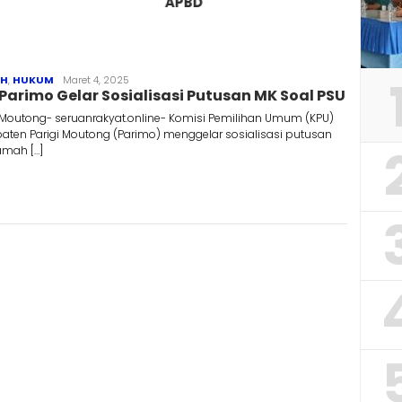
APBD
redaksiseruanrakyat@gmail.com
AH
,
HUKUM
Maret 4, 2025
Parimo Gelar Sosialisasi Putusan MK Soal PSU
i Moutong- seruanrakyat.online- Komisi Pemilihan Umum (KPU)
aten Parigi Moutong (Parimo) menggelar sosialisasi putusan
mah […]