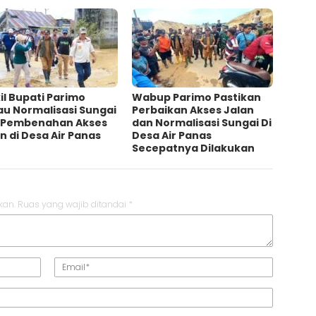
l Bupati Parimo
Wabup Parimo Pastikan
au Normalisasi Sungai
Perbaikan Akses Jalan
 Pembenahan Akses
dan Normalisasi Sungai Di
n di Desa Air Panas
Desa Air Panas
Secepatnya Dilakukan
kan.
Ruas yang wajib ditandai
*