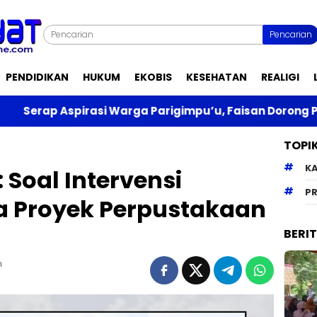
Pencarian
PENDIDIKAN
HUKUM
EKOBIS
KESEHATAN
REALIGI
i Warga Parigimpu’u, Faisan Dorong Pembangunan KDM
TOPI
K
Soal Intervensi
PR
a Proyek Perpustakaan
BERI
m