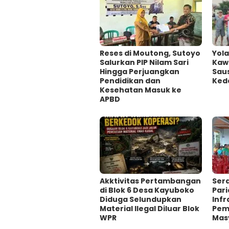
Reses di Moutong, Sutoyo
Yol
Salurkan PIP Nilam Sari
Kaw
Hingga Perjuangkan
Sau
Pendidikan dan
Ked
Kesehatan Masuk ke
APBD
Akktivitas Pertambangan
Sera
di Blok 6 Desa Kayuboko
Par
Diduga Selundupkan
Infr
Material Ilegal Diluar Blok
Pem
WPR
Mas