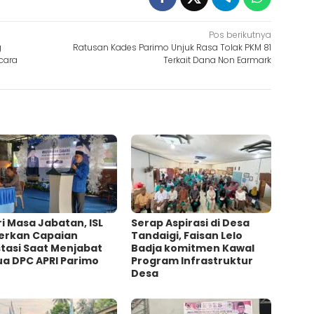
Pos berikutnya
g
Ratusan Kades Parimo Unjuk Rasa Tolak PKM 81
cara
Terkait Dana Non Earmark
i Masa Jabatan, ISL
Serap Aspirasi di Desa
erkan Capaian
Tandaigi, Faisan Lelo
tasi Saat Menjabat
Badja komitmen Kawal
ua DPC APRI Parimo
Program Infrastruktur
Desa