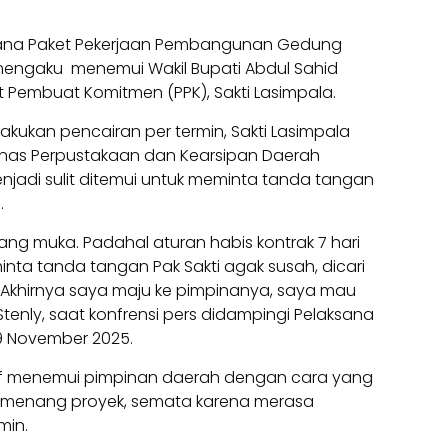
ksana Paket Pekerjaan Pembangunan Gedung
 mengaku menemui Wakil Bupati Abdul Sahid
t Pembuat Komitmen (PPK), Sakti Lasimpala.
lakukan pencairan per termin, Sakti Lasimpala
nas Perpustakaan dan Kearsipan Daerah
njadi sulit ditemui untuk meminta tanda tangan
.
 uang muka. Padahal aturan habis kontrak 7 hari
inta tanda tangan Pak Sakti agak susah, dicari
us. Akhirnya saya maju ke pimpinanya, saya mau
Stenly, saat konfrensi pers didampingi Pelaksana
9 November 2025.
atif menemui pimpinan daerah dengan cara yang
 pemenang proyek, semata karena merasa
min.