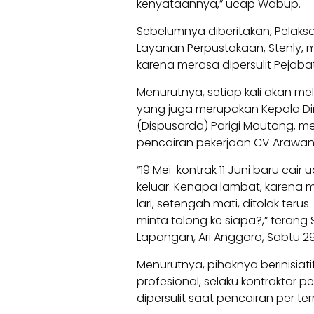
kenyataannya,” ucap Wabup.
Sebelumnya diberitakan, Pela
Layanan Perpustakaan, Stenly,
karena merasa dipersulit Pejaba
Menurutnya, setiap kali akan me
yang juga merupakan Kepala Di
(Dispusarda) Parigi Moutong, me
pencairan pekerjaan CV Arawan
“19 Mei kontrak 11 Juni baru cair
keluar. Kenapa lambat, karena m
lari, setengah mati, ditolak ter
minta tolong ke siapa?,” terang 
Lapangan, Ari Anggoro, Sabtu 2
Menurutnya, pihaknya berinisi
profesional, selaku kontraktor
dipersulit saat pencairan per ter