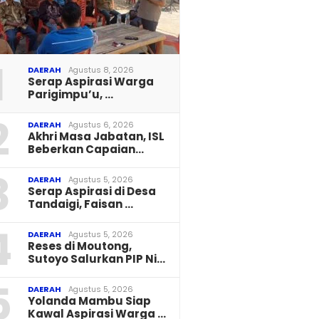
1
DAERAH
Agustus 8, 2026
Serap Aspirasi Warga
Parigimpu’u, …
2
DAERAH
Agustus 6, 2026
Akhri Masa Jabatan, ISL
Beberkan Capaian…
3
DAERAH
Agustus 5, 2026
Serap Aspirasi di Desa
Tandaigi, Faisan …
4
DAERAH
Agustus 5, 2026
Reses di Moutong,
Sutoyo Salurkan PIP Ni…
5
DAERAH
Agustus 5, 2026
Yolanda Mambu Siap
Kawal Aspirasi Warga …