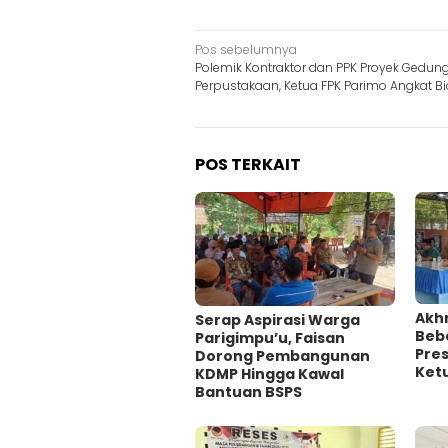
Navigasi
Pos sebelumnya
Polemik Kontraktor dan PPK Proyek Gedun
pos
Perpustakaan, Ketua FPK Parimo Angkat Bi
POS TERKAIT
Akhr
Serap Aspirasi Warga
Beb
Parigimpu’u, Faisan
Pres
Dorong Pembangunan
Ket
KDMP Hingga Kawal
Bantuan BSPS