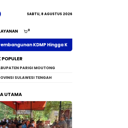
SABTU, 8 AGUSTUS 2026
0
LAYANAN
P Hingga Kawal Bantuan BSPS
Akhri Masa Jabata
K POPULER
ABUPATEN PARIGI MOUTONG
OVINSI SULAWESI TENGAH
TA UTAMA