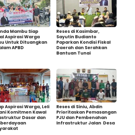
anda Mambu Siap
Reses di Kasimbar,
al Aspirasi Warga
Sayutin Budianto
su Untuk Dituangkan
Paparkan Kondisi Fiskal
alam APBD
Daerah dan Serahkan
Bantuan Tunai
p Aspirasi Warga, Leli
Reses di Siniu, Abdin
iani Komitmen Kawal
Prioritaskan Pemasangan
astruktur Dasar dan
PJU dan Pembenahan
berdayaan
Infrastruktur Jalan Desa
yarakat