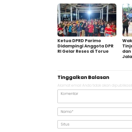
Ketua DPRD Parimo
Waki
Didampingi Anggota DPR
Tinj
RI Gelar Reses di Torue
dan
Jala
Tinggalkan Balasan
Alamat email Anda tidak akan dipublikasi