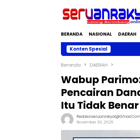
Loncat
ke
konten
BERANDA
NASIONAL
DAERAH
Konten Spesial
Serap Aspiras
Beranda
DAERAH
Wabup Parimo: 
Pencairan Dan
Itu Tidak Benar
Redaksiseruanrakyat@gmail.co
November 30, 2025