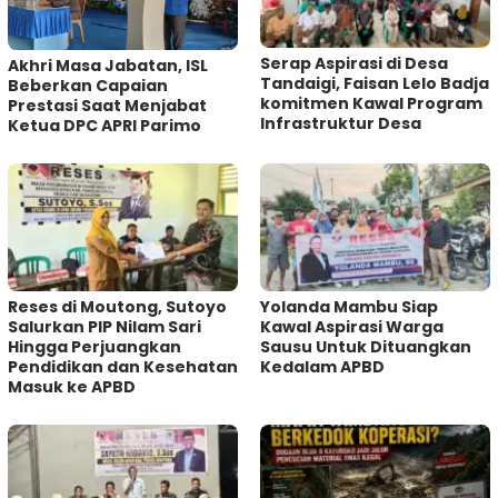
Serap Aspirasi di Desa
Akhri Masa Jabatan, ISL
Tandaigi, Faisan Lelo Badja
Beberkan Capaian
komitmen Kawal Program
Prestasi Saat Menjabat
Infrastruktur Desa
Ketua DPC APRI Parimo
Reses di Moutong, Sutoyo
Yolanda Mambu Siap
Salurkan PIP Nilam Sari
Kawal Aspirasi Warga
Hingga Perjuangkan
Sausu Untuk Dituangkan
Pendidikan dan Kesehatan
Kedalam APBD
Masuk ke APBD