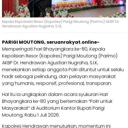
Kepala Kepolisian Resor (Kapolres) Parigi Moutong (Parimo) AKBP Dr.
Hendrawan Agustian Nugraha, S.I.K,
PARIGI MOUTONG, seruanrakyat.online-
Memperingati hari Bhayangkara ke-80, Kepala
Kepolisian Resor (Kapolres) Parigi Moutong (Parimo)
AKBP Dr. Hendrawan Agustian Nugraha, S.I.K,
menekankan setiap anggota Polri dituntut untuk selalu
hadir sebagai pelindung, dan pelayan masyarakat
yang humanis, responsif, profesional, transparan.
Hal itu ia ungkapkan dalam acara syukuran Hari
Bhayangkara ke-80 yang bertemakan “Polri untuk
Masyarakat” di Auditorium Kantor Bupati Parigi
Moutong, Rabu 1 Juli 2026.
Kapolres Hendrawan menuturkan, momentum ini