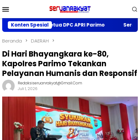
Loncat
Menu
ke
Mobile
konten
Menjabat Ketua DPC APRI Parimo
Konten Spesial
Serap Aspirasi d
Beranda
DAERAH
Di Hari Bhayangkara ke-80,
Kapolres Parimo Tekankan
Pelayanan Humanis dan Responsif
Redaksiseruanrakyat@gmail.com
Juli 1, 2026