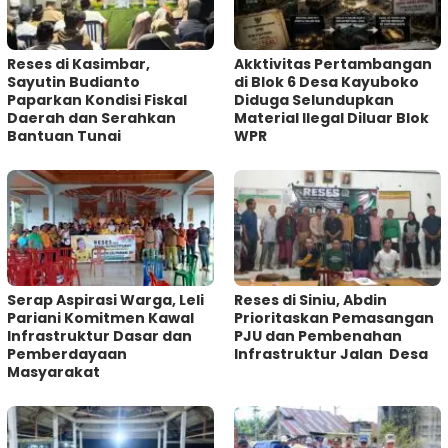
Reses di Kasimbar,
Akktivitas Pertambangan
Sayutin Budianto
di Blok 6 Desa Kayuboko
Paparkan Kondisi Fiskal
Diduga Selundupkan
Daerah dan Serahkan
Material Ilegal Diluar Blok
Bantuan Tunai
WPR
Serap Aspirasi Warga, Leli
Reses di Siniu, Abdin
Pariani Komitmen Kawal
Prioritaskan Pemasangan
Infrastruktur Dasar dan
PJU dan Pembenahan
Pemberdayaan
Infrastruktur Jalan Desa
Masyarakat