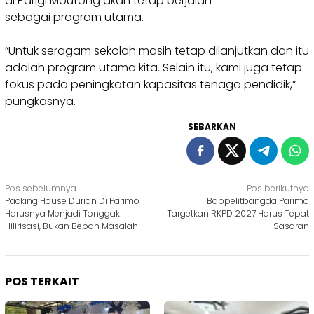
di Parigi Moutong akan tetap berjalan
sebagai program utama.
“Untuk seragam sekolah masih tetap dilanjutkan dan itu
adalah program utama kita. Selain itu, kami juga tetap
fokus pada peningkatan kapasitas tenaga pendidik,”
pungkasnya.
SEBARKAN
Navigasi
Pos sebelumnya
Pos berikutnya
Packing House Durian Di Parimo
Bappelitbangda Parimo
pos
Harusnya Menjadi Tonggak
Targetkan RKPD 2027 Harus Tepat
Hilirisasi, Bukan Beban Masalah
Sasaran
POS TERKAIT