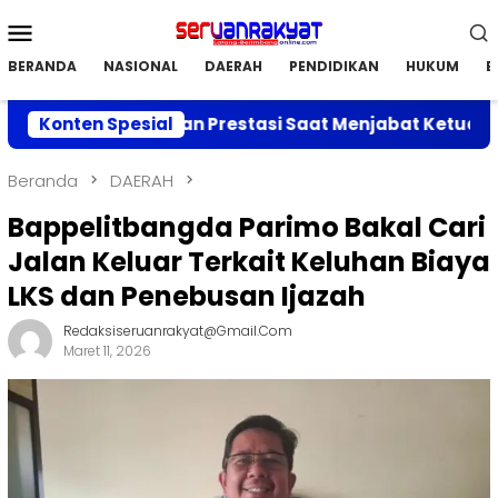
Loncat
Menu
ke
Mobile
konten
BERANDA
NASIONAL
DAERAH
PENDIDIKAN
HUKUM
E
erkan Capaian Prestasi Saat Menjabat Ketua DPC APRI 
Konten Spesial
Beranda
DAERAH
Bappelitbangda Parimo Bakal Cari
Jalan Keluar Terkait Keluhan Biaya
LKS dan Penebusan Ijazah
Redaksiseruanrakyat@gmail.com
Maret 11, 2026