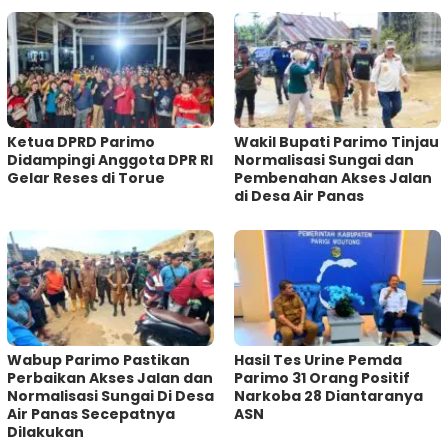
Ketua DPRD Parimo
Wakil Bupati Parimo Tinjau
Didampingi Anggota DPR RI
Normalisasi Sungai dan
Gelar Reses di Torue
Pembenahan Akses Jalan
di Desa Air Panas
Wabup Parimo Pastikan
Hasil Tes Urine Pemda
Perbaikan Akses Jalan dan
Parimo 31 Orang Positif
Normalisasi Sungai Di Desa
Narkoba 28 Diantaranya
Air Panas Secepatnya
ASN
Dilakukan