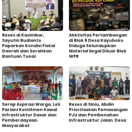
Reses di Kasimbar,
Akktivitas Pertambangan
Sayutin Budianto
di Blok 6 Desa Kayuboko
Paparkan Kondisi Fiskal
Diduga Selundupkan
Daerah dan Serahkan
Material Ilegal Diluar Blok
Bantuan Tunai
WPR
Serap Aspirasi Warga, Leli
Reses di Siniu, Abdin
Pariani Komitmen Kawal
Prioritaskan Pemasangan
Infrastruktur Dasar dan
PJU dan Pembenahan
Pemberdayaan
Infrastruktur Jalan Desa
Masyarakat