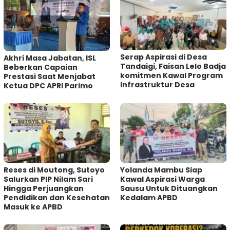
Serap Aspirasi di Desa
Akhri Masa Jabatan, ISL
Tandaigi, Faisan Lelo Badja
Beberkan Capaian
komitmen Kawal Program
Prestasi Saat Menjabat
Infrastruktur Desa
Ketua DPC APRI Parimo
Reses di Moutong, Sutoyo
Yolanda Mambu Siap
Salurkan PIP Nilam Sari
Kawal Aspirasi Warga
Hingga Perjuangkan
Sausu Untuk Dituangkan
Pendidikan dan Kesehatan
Kedalam APBD
Masuk ke APBD