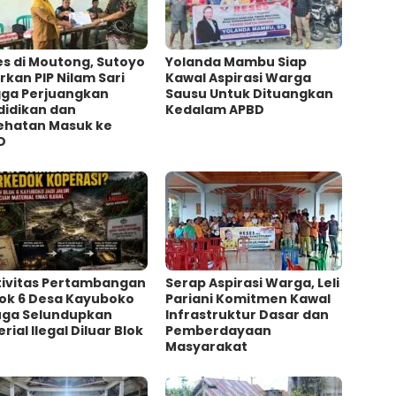
s di Moutong, Sutoyo
Yolanda Mambu Siap
rkan PIP Nilam Sari
Kawal Aspirasi Warga
gga Perjuangkan
Sausu Untuk Dituangkan
didikan dan
Kedalam APBD
ehatan Masuk ke
D
tivitas Pertambangan
Serap Aspirasi Warga, Leli
lok 6 Desa Kayuboko
Pariani Komitmen Kawal
uga Selundupkan
Infrastruktur Dasar dan
rial Ilegal Diluar Blok
Pemberdayaan
R
Masyarakat