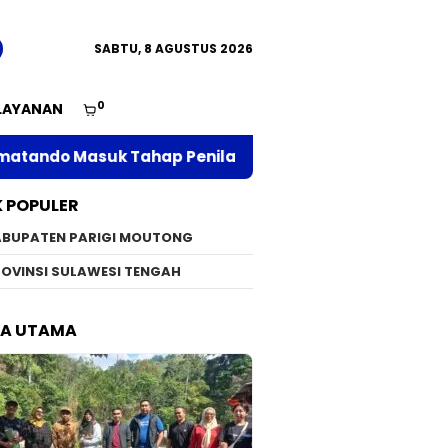
SABTU, 8 AGUSTUS 2026
0
LAYANAN
uk Tahap Penilaian
Serap Aspirasi Warga Parig
K POPULER
ABUPATEN PARIGI MOUTONG
OVINSI SULAWESI TENGAH
TA UTAMA