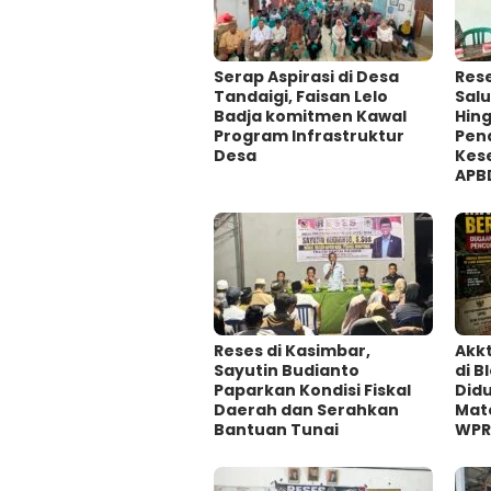
Serap Aspirasi di Desa
Rese
Tandaigi, Faisan Lelo
Salu
Badja komitmen Kawal
Hin
Program Infrastruktur
Pen
Desa
Kes
APB
Reses di Kasimbar,
Akk
Sayutin Budianto
di B
Paparkan Kondisi Fiskal
Did
Daerah dan Serahkan
Mate
Bantuan Tunai
WP