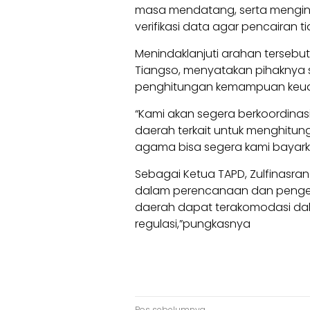
masa mendatang, serta mengins
verifikasi data agar pencairan t
Menindaklanjuti arahan tersebut,
Tiangso, menyatakan pihaknya
penghitungan kemampuan keu
“Kami akan segera berkoordin
daerah terkait untuk menghitun
agama bisa segera kami bayarka
Sebagai Ketua TAPD, Zulfinasr
dalam perencanaan dan pengend
daerah dapat terakomodasi dal
regulasi,”pungkasnya
Pos sebelumnya