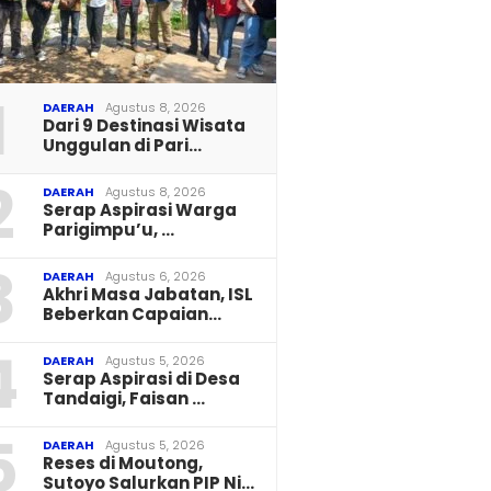
1
DAERAH
Agustus 8, 2026
Dari 9 Destinasi Wisata
Unggulan di Pari…
2
DAERAH
Agustus 8, 2026
Serap Aspirasi Warga
Parigimpu’u, …
3
DAERAH
Agustus 6, 2026
Akhri Masa Jabatan, ISL
Beberkan Capaian…
4
DAERAH
Agustus 5, 2026
Serap Aspirasi di Desa
Tandaigi, Faisan …
5
DAERAH
Agustus 5, 2026
Reses di Moutong,
Sutoyo Salurkan PIP Ni…