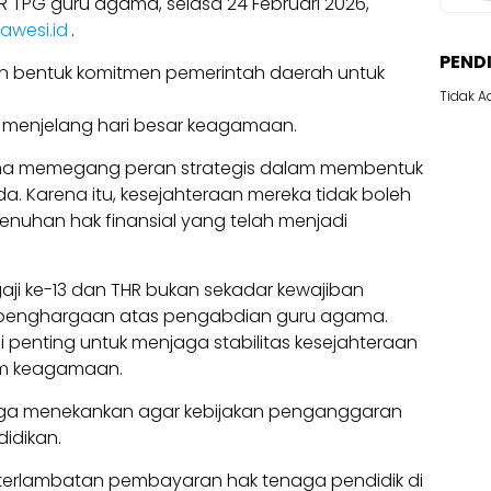
PG guru agama, selasa 24 Februari 2026,
lawesi.id
.
PEND
kan bentuk komitmen pemerintah daerah untuk
Tidak A
a menjelang hari besar keagamaan.
ma memegang peran strategis dalam membentuk
a. Karena itu, kesejahteraan mereka tidak boleh
nuhan hak finansial yang telah menjadi
gaji ke-13 dan THR bukan sekadar kewajiban
uk penghargaan atas pengabdian guru agama.
lai penting untuk menjaga stabilitas kesejahteraan
m keagamaan.
juga menekankan agar kebijakan penganggaran
idikan.
keterlambatan pembayaran hak tenaga pendidik di