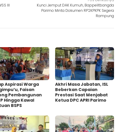
S III
Kunci Jemput DAK Kumuh, Bappelitbangda
Parimo Minta Dokumen RP2KPKPK Segera
Rampung
ap Aspirasi Warga
Akhri Masa Jabatan, ISL
gimpu’u, Faisan
Beberkan Capaian
ong Pembangunan
Prestasi Saat Menjabat
P Hingga Kawal
Ketua DPC APRI Parimo
tuan BSPS