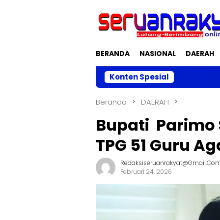
Loncat
ke
konten
BERANDA
NASIONAL
DAERAH
Konten Spesial
Dari 9
Beranda
DAERAH
Bupati Parimo
TPG 51 Guru A
Redaksiseruanrakyat@gmail.co
Februari 24, 2026