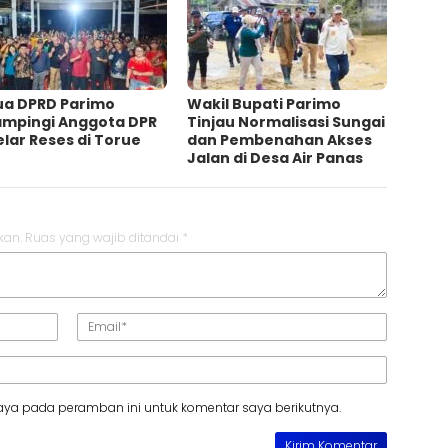
ua DPRD Parimo
Wakil Bupati Parimo
ampingi Anggota DPR
Tinjau Normalisasi Sungai
elar Reses di Torue
dan Pembenahan Akses
Jalan di Desa Air Panas
kan.
Ruas yang wajib ditandai
*
aya pada peramban ini untuk komentar saya berikutnya.