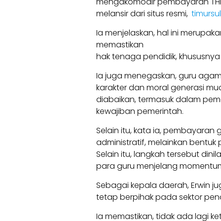
mengakomodir pembayaran THR T
melansir dari situs resmi,
timursu
Ia menjelaskan, hal ini merupa
memastikan
hak tenaga pendidik, khususny
Ia juga menegaskan, guru aga
karakter dan moral generasi mud
diabaikan, termasuk dalam peme
kewajiban pemerintah.
Selain itu, kata ia, pembayaran 
administratif, melainkan bent
Selain itu, langkah tersebut dini
para guru menjelang momentu
Sebagai kepala daerah, Erwin 
tetap berpihak pada sektor pend
Ia memastikan, tidak ada lagi 