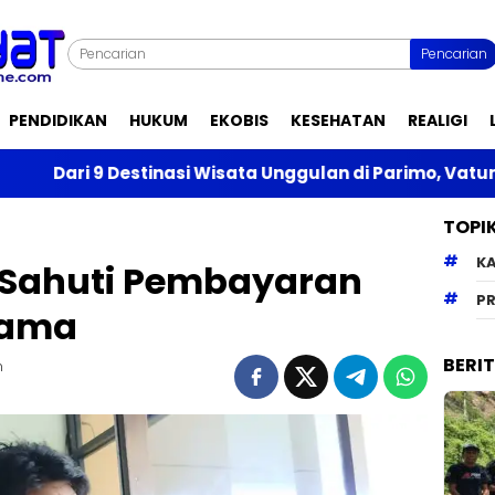
Pencarian
PENDIDIKAN
HUKUM
EKOBIS
KESEHATAN
REALIGI
 Destinasi Wisata Unggulan di Parimo, Vatumatando Mas
TOPI
K
 Sahuti Pembayaran
PR
gama
BERI
m