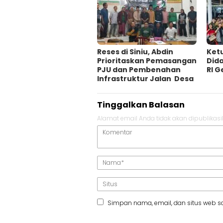
Reses di Siniu, Abdin
Ket
Prioritaskan Pemasangan
Did
PJU dan Pembenahan
RI G
Infrastruktur Jalan Desa
Tinggalkan Balasan
Alamat email Anda tidak akan dipublikasi
Simpan nama, email, dan situs web s