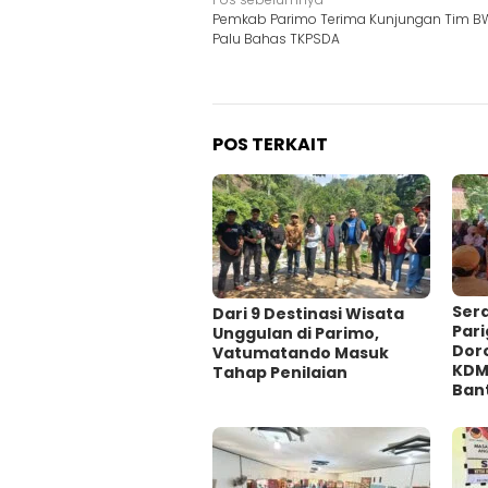
Navigasi
Pemkab Parimo Terima Kunjungan Tim BWS
pos
Palu Bahas TKPSDA
POS TERKAIT
Ser
Dari 9 Destinasi Wisata
Pari
Unggulan di Parimo,
Dor
Vatumatando Masuk
KDM
Tahap Penilaian
Ban