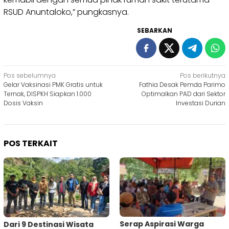
RSUD Anuntaloko,” pungkasnya.
SEBARKAN
Navigasi
Pos sebelumnya
Pos berikutnya
Gelar Vaksinasi PMK Gratis untuk
Fathia Desak Pemda Parimo
pos
Ternak, DISPKH Siapkan 1.000
Optimalkan PAD dari Sektor
Dosis Vaksin
Investasi Durian
POS TERKAIT
Serap Aspirasi Warga
Dari 9 Destinasi Wisata