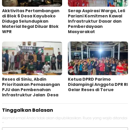
Akktivitas Pertambangan
Serap Aspirasi Warga, Leli
di Blok 6 Desa Kayuboko
Pariani Komitmen Kawal
Diduga Selundupkan
Infrastruktur Dasar dan
Material Ilegal Diluar Blok
Pemberdayaan
WPR
Masyarakat
Reses di Siniu, Abdin
Ketua DPRD Parimo
Prioritaskan Pemasangan
Didampingi Anggota DPR RI
PJU dan Pembenahan
Gelar Reses di Torue
Infrastruktur Jalan Desa
Tinggalkan Balasan
Alamat email Anda tidak akan dipublikasikan.
Ruas yang wajib ditandai
*