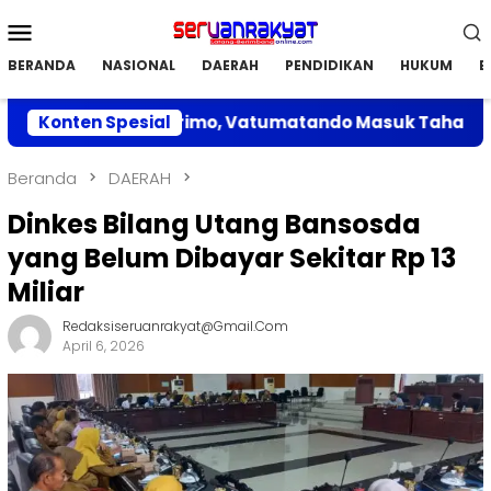
Loncat
Menu
ke
Mobile
konten
BERANDA
NASIONAL
DAERAH
PENDIDIKAN
HUKUM
E
gulan di Parimo, Vatumatando Masuk Tahap Penilaian
Konten Spesial
Beranda
DAERAH
Dinkes Bilang Utang Bansosda
yang Belum Dibayar Sekitar Rp 13
Miliar
Redaksiseruanrakyat@gmail.com
April 6, 2026