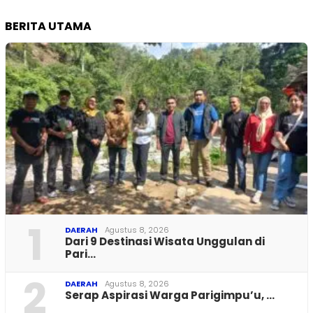
BERITA UTAMA
1
DAERAH
Agustus 8, 2026
Dari 9 Destinasi Wisata Unggulan di
Pari…
2
DAERAH
Agustus 8, 2026
Serap Aspirasi Warga Parigimpu’u, …