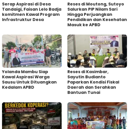
Serap Aspirasi di Desa
Reses di Moutong, Sutoyo
Tandaigi, Faisan Lelo Badja
Salurkan PIP Nilam Sari
komitmen Kawal Program
Hingga Perjuangkan
Infrastruktur Desa
Pendidikan dan Kesehatan
Masuk ke APBD
Yolanda Mambu Siap
Reses di Kasimbar,
Kawal Aspirasi Warga
Sayutin Budianto
Sausu Untuk Dituangkan
Paparkan Kondisi Fiskal
Kedalam APBD
Daerah dan Serahkan
Bantuan Tunai