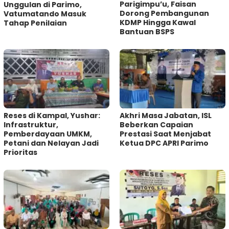
Parigimpu’u, Faisan
Unggulan di Parimo,
Dorong Pembangunan
Vatumatando Masuk
KDMP Hingga Kawal
Tahap Penilaian
Bantuan BSPS
Reses di Kampal, Yushar:
Akhri Masa Jabatan, ISL
Infrastruktur,
Beberkan Capaian
Pemberdayaan UMKM,
Prestasi Saat Menjabat
Petani dan Nelayan Jadi
Ketua DPC APRI Parimo
Prioritas