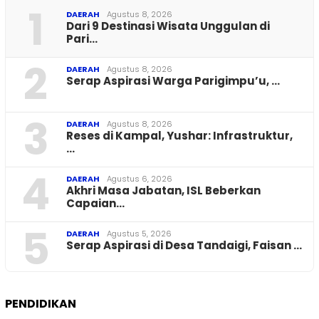
1
DAERAH
Agustus 8, 2026
Dari 9 Destinasi Wisata Unggulan di
Pari…
2
DAERAH
Agustus 8, 2026
Serap Aspirasi Warga Parigimpu’u, …
3
DAERAH
Agustus 8, 2026
Reses di Kampal, Yushar: Infrastruktur,
…
4
DAERAH
Agustus 6, 2026
Akhri Masa Jabatan, ISL Beberkan
Capaian…
5
DAERAH
Agustus 5, 2026
Serap Aspirasi di Desa Tandaigi, Faisan …
PENDIDIKAN