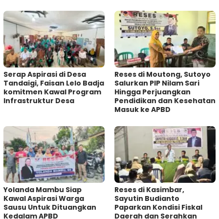
Serap Aspirasi di Desa
Reses di Moutong, Sutoyo
Tandaigi, Faisan Lelo Badja
Salurkan PIP Nilam Sari
komitmen Kawal Program
Hingga Perjuangkan
Infrastruktur Desa
Pendidikan dan Kesehatan
Masuk ke APBD
Yolanda Mambu Siap
Reses di Kasimbar,
Kawal Aspirasi Warga
Sayutin Budianto
Sausu Untuk Dituangkan
Paparkan Kondisi Fiskal
Kedalam APBD
Daerah dan Serahkan