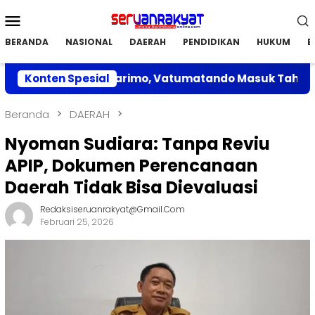
Loncat
Menu
ke
Mobile
konten
BERANDA
NASIONAL
DAERAH
PENDIDIKAN
HUKUM
E
Unggulan di Parimo, Vatumatando Masuk Tahap Penilaian
Konten Spesial
Beranda
DAERAH
Nyoman Sudiara: Tanpa Reviu
APIP, Dokumen Perencanaan
Daerah Tidak Bisa Dievaluasi
Redaksiseruanrakyat@gmail.com
Februari 25, 2026