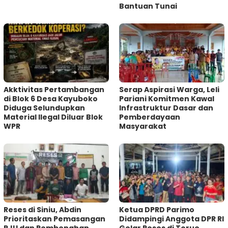
Bantuan Tunai
Akktivitas Pertambangan
Serap Aspirasi Warga, Leli
di Blok 6 Desa Kayuboko
Pariani Komitmen Kawal
Diduga Selundupkan
Infrastruktur Dasar dan
Material Ilegal Diluar Blok
Pemberdayaan
WPR
Masyarakat
Reses di Siniu, Abdin
Ketua DPRD Parimo
Prioritaskan Pemasangan
Didampingi Anggota DPR RI
PJU dan Pembenahan
Gelar Reses di Torue