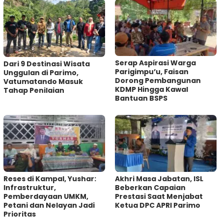
Serap Aspirasi Warga
Dari 9 Destinasi Wisata
Parigimpu’u, Faisan
Unggulan di Parimo,
Dorong Pembangunan
Vatumatando Masuk
KDMP Hingga Kawal
Tahap Penilaian
Bantuan BSPS
Reses di Kampal, Yushar:
Akhri Masa Jabatan, ISL
Infrastruktur,
Beberkan Capaian
Pemberdayaan UMKM,
Prestasi Saat Menjabat
Petani dan Nelayan Jadi
Ketua DPC APRI Parimo
Prioritas