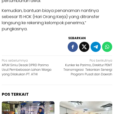
pertumbuhan awal.
Kemudian, bantuan biaya penanaman nantinya
sebesar 15 HOK (Hari Orang Kerja) yang ditransfer
langsung ke rekening kelompok penerima,”
pungkasnya.
SEBARKAN
Navigasi
Pos sebelumnya
Pos berikutnya
APLM Siniu Desak DPRD Parimo
Kunker ke Parimo, Direktur PEMT
pos
Usut Pembebasan Lahan Warga
Transmigrasi Tekankan Senergi
yang Dilakukan PT. ATHI
Program Pusat dan Daerah
POS TERKAIT