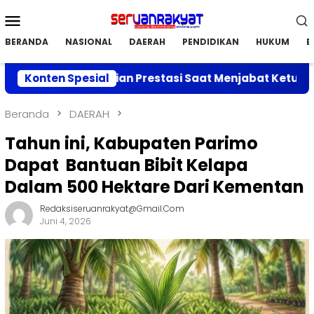
Loncat
Menu
ke
Mobile
konten
BERANDA
NASIONAL
DAERAH
PENDIDIKAN
HUKUM
E
erkan Capaian Prestasi Saat Menjabat Ketua DPC APRI 
Konten Spesial
Beranda
DAERAH
Tahun ini, Kabupaten Parimo
Dapat Bantuan Bibit Kelapa
Dalam 500 Hektare Dari Kementan
Redaksiseruanrakyat@gmail.com
Juni 4, 2026