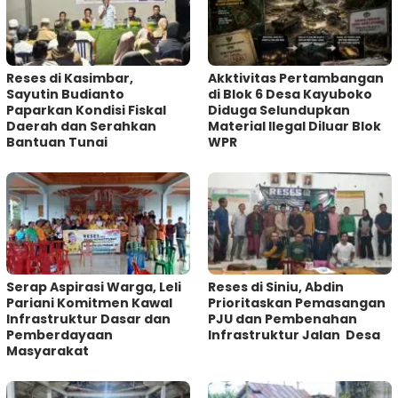
Reses di Kasimbar,
Akktivitas Pertambangan
Sayutin Budianto
di Blok 6 Desa Kayuboko
Paparkan Kondisi Fiskal
Diduga Selundupkan
Daerah dan Serahkan
Material Ilegal Diluar Blok
Bantuan Tunai
WPR
Serap Aspirasi Warga, Leli
Reses di Siniu, Abdin
Pariani Komitmen Kawal
Prioritaskan Pemasangan
Infrastruktur Dasar dan
PJU dan Pembenahan
Pemberdayaan
Infrastruktur Jalan Desa
Masyarakat