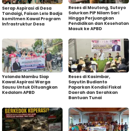
Reses di Moutong, Sutoyo
Serap Aspirasi di Desa
Salurkan PIP Nilam Sari
Tandaigi, Faisan Lelo Badja
Hingga Perjuangkan
komitmen Kawal Program
Pendidikan dan Kesehatan
Infrastruktur Desa
Masuk ke APBD
Yolanda Mambu Siap
Reses di Kasimbar,
Kawal Aspirasi Warga
Sayutin Budianto
Sausu Untuk Dituangkan
Paparkan Kondisi Fiskal
Kedalam APBD
Daerah dan Serahkan
Bantuan Tunai