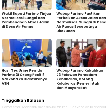
Wakil Bupati Parimo Tinjau
Wabup Parimo Pastikan
Normalisasi Sungai dan
Perbaikan Akses Jalan dan
Pembenahan Akses Jalan
Normalisasi Sungai Di Desa
di Desa Air Panas
Air Panas Secepatnya
Dilakukan
Hasil Tes Urine Pemda
Wabup Parimo Kukuhkan
Parimo 31 Orang Positif
23 Relawan Pemadam
Narkoba 28 Diantaranya
Kebakaran, Dorong
ASN
Kolaborasi Pemerintah
dan Masyarakat
Tinggalkan Balasan
Alamat email Anda tidak akan dipublikasikan.
Ruas yang wajib ditandai