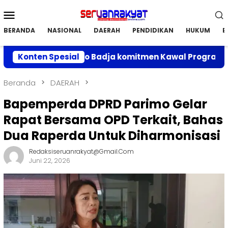
Loncat
Menu
ke
Mobile
konten
BERANDA
NASIONAL
DAERAH
PENDIDIKAN
HUKUM
E
, Faisan Lelo Badja komitmen Kawal Program Infrastruk
Konten Spesial
Beranda
DAERAH
Bapemperda DPRD Parimo Gelar
Rapat Bersama OPD Terkait, Bahas
Dua Raperda Untuk Diharmonisasi
Redaksiseruanrakyat@gmail.com
Juni 22, 2026