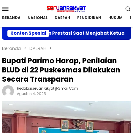
Loncat
Menu
ke
Mobile
konten
BERANDA
NASIONAL
DAERAH
PENDIDIKAN
HUKUM
E
kan Capaian Prestasi Saat Menjabat Ketua DPC APRI Pa
Konten Spesial
Beranda
DAERAH
‎Bupati Parimo Harap, Penilaian
BLUD di 22 Puskesmas Dilakukan
Secara Transparan
Redaksiseruanrakyat@gmail.com
Agustus 4, 2025