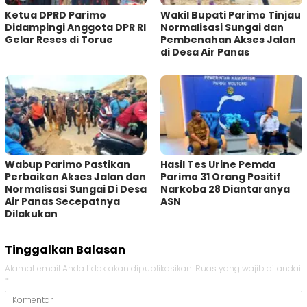
Ketua DPRD Parimo
Wakil Bupati Parimo Tinjau
Didampingi Anggota DPR RI
Normalisasi Sungai dan
Gelar Reses di Torue
Pembenahan Akses Jalan
di Desa Air Panas
Wabup Parimo Pastikan
Hasil Tes Urine Pemda
Perbaikan Akses Jalan dan
Parimo 31 Orang Positif
Normalisasi Sungai Di Desa
Narkoba 28 Diantaranya
Air Panas Secepatnya
ASN
Dilakukan
Tinggalkan Balasan
Alamat email Anda tidak akan dipublikasikan.
Ruas yang wajib ditandai
*