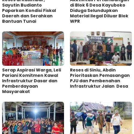
Sayutin Budianto
di Blok 6 Desa Kayuboko
Paparkan Kondisi Fiskal
Diduga Selundupkan
Daerah dan Serahkan
Material Ilegal Diluar Blok
Bantuan Tunai
WPR
Serap Aspirasi Warga, Leli
Reses di Siniu, Abdin
Pariani Komitmen Kawal
Prioritaskan Pemasangan
Infrastruktur Dasar dan
PJU dan Pembenahan
Pemberdayaan
Infrastruktur Jalan Desa
Masyarakat