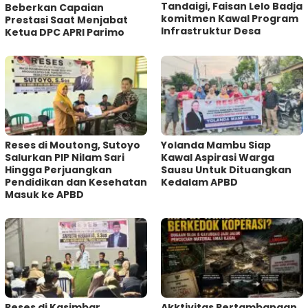
Tandaigi, Faisan Lelo Badja
Beberkan Capaian
komitmen Kawal Program
Prestasi Saat Menjabat
Infrastruktur Desa
Ketua DPC APRI Parimo
Reses di Moutong, Sutoyo
Yolanda Mambu Siap
Salurkan PIP Nilam Sari
Kawal Aspirasi Warga
Hingga Perjuangkan
Sausu Untuk Dituangkan
Pendidikan dan Kesehatan
Kedalam APBD
Masuk ke APBD
Reses di Kasimbar,
Akktivitas Pertambangan