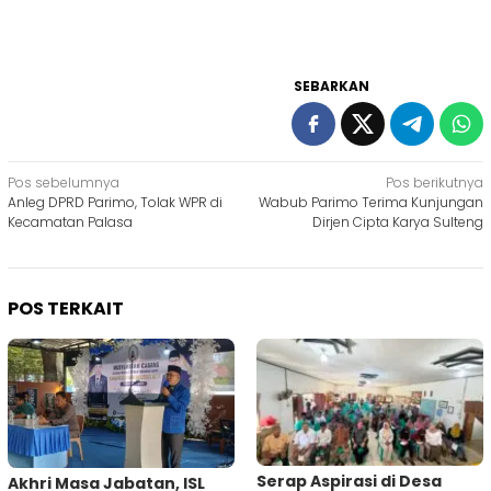
SEBARKAN
Navigasi
Pos sebelumnya
Pos berikutnya
‎Anleg DPRD Parimo, Tolak WPR di
Wabub Parimo Terima Kunjungan
pos
Kecamatan Palasa
Dirjen Cipta Karya Sulteng
POS TERKAIT
Serap Aspirasi di Desa
Akhri Masa Jabatan, ISL