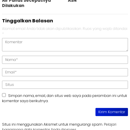
Air Panas Secepatnya
ASN
Dilakukan
Tinggalkan Balasan
Alamat email Anda tidak akan dipublikasikan.
Ruas yang wajib ditandai
*
Simpan nama, email, dan situs web saya pada peramban ini untuk
komentar saya berikutnya.
Situs ini menggunakan Akismet untuk mengurangi spam.
Pelajari
bagaimana data komentar Anda diproses