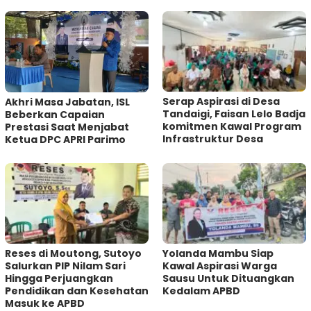
Serap Aspirasi di Desa
Akhri Masa Jabatan, ISL
Tandaigi, Faisan Lelo Badja
Beberkan Capaian
komitmen Kawal Program
Prestasi Saat Menjabat
Infrastruktur Desa
Ketua DPC APRI Parimo
Reses di Moutong, Sutoyo
Yolanda Mambu Siap
Salurkan PIP Nilam Sari
Kawal Aspirasi Warga
Hingga Perjuangkan
Sausu Untuk Dituangkan
Pendidikan dan Kesehatan
Kedalam APBD
Masuk ke APBD