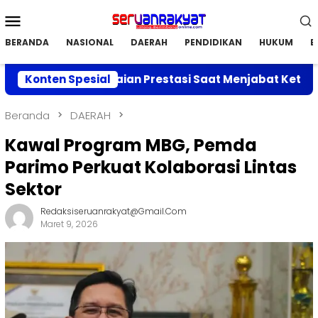
Loncat
Menu
ke
Mobile
konten
BERANDA
NASIONAL
DAERAH
PENDIDIKAN
HUKUM
E
kan Capaian Prestasi Saat Menjabat Ketua DPC APRI Pa
Konten Spesial
Beranda
DAERAH
Kawal Program MBG, Pemda
Parimo Perkuat Kolaborasi Lintas
Sektor
Redaksiseruanrakyat@gmail.com
Maret 9, 2026