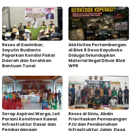
Reses di Kasimbar,
Akktivitas Pertambangan
Sayutin Budianto
di Blok 6 Desa Kayuboko
Paparkan Kondisi Fiskal
Diduga Selundupkan
Daerah dan Serahkan
Material Ilegal Diluar Blok
Bantuan Tunai
WPR
Serap Aspirasi Warga, Leli
Reses di Siniu, Abdin
Pariani Komitmen Kawal
Prioritaskan Pemasangan
Infrastruktur Dasar dan
PJU dan Pembenahan
Pemberdayaan
Infrastruktur Jalan Desa