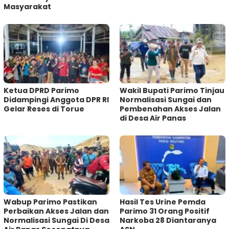
Masyarakat
Ketua DPRD Parimo
Wakil Bupati Parimo Tinjau
Didampingi Anggota DPR RI
Normalisasi Sungai dan
Gelar Reses di Torue
Pembenahan Akses Jalan
di Desa Air Panas
Wabup Parimo Pastikan
Hasil Tes Urine Pemda
Perbaikan Akses Jalan dan
Parimo 31 Orang Positif
Normalisasi Sungai Di Desa
Narkoba 28 Diantaranya