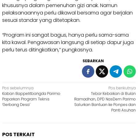
khususnya dalam pemenuhan gizi anak. Namun
pelaksanaannya perlu dikawal bersama agar berjalan
sesuai standar yang ditetapkan.
“Program ini sangat bagus, hanya perlu sama-sama
kita kawal. Pengawasan langsung di setiap dapur juga
perlu terus ditingkatkan,” pungkasnya.
SEBARKAN
Navigasi
Pos sebelumnya
Pos berikutnya
Kaban Bappelitbangda Parimo
Tebar Kebaikan di Bulan
pos
Paparkan Program Teknis
Ramadhan, DPD NasDem Parimo
‘Gerbang Desa’
Salurkan Bantuan ke Ponpes dan
Panti Asuhan
POS TERKAIT