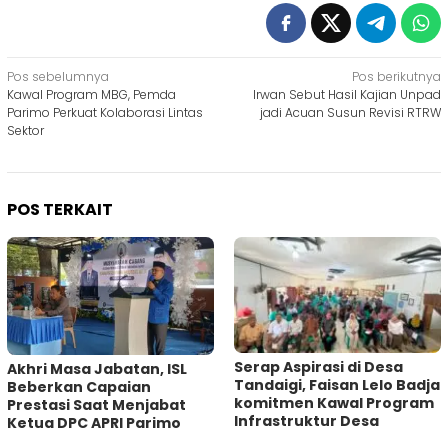
Navigasi
Pos sebelumnya
Pos berikutnya
Kawal Program MBG, Pemda
Irwan Sebut Hasil Kajian Unpad
pos
Parimo Perkuat Kolaborasi Lintas
jadi Acuan Susun Revisi RTRW
Sektor
POS TERKAIT
Serap Aspirasi di Desa
Akhri Masa Jabatan, ISL
Tandaigi, Faisan Lelo Badja
Beberkan Capaian
komitmen Kawal Program
Prestasi Saat Menjabat
Infrastruktur Desa
Ketua DPC APRI Parimo