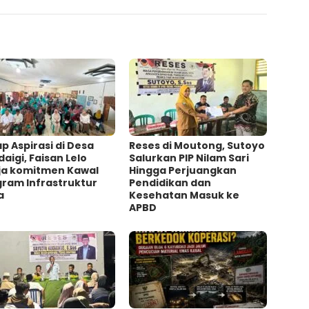
p Aspirasi di Desa
Reses di Moutong, Sutoyo
aigi, Faisan Lelo
Salurkan PIP Nilam Sari
ja komitmen Kawal
Hingga Perjuangkan
gram Infrastruktur
Pendidikan dan
a
Kesehatan Masuk ke
APBD