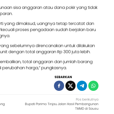
gunaan sisa anggaran atau dana pokir yang tidak
sparan.
erti yang dimaksud, uangnya tetap tercatat dan
erkecuali proses pengadaan sudah berjalan baru
ngnya.
yang sebelumnya direncanakan untuk dilakukan
it dengan total anggaran Rp 300 juta lebih.
kembalikan, total anggaran dan jumlah barang
adi perubahan harga,” pungkasnya.
SEBARKAN
Pos berikutnya
ong
Bupati Parimo Tinjau Jalan Hasil Pembangunan
TMMD di Sausu