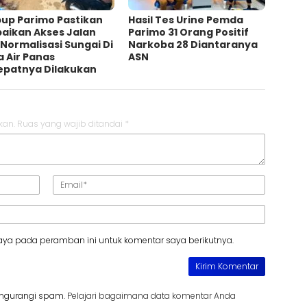
up Parimo Pastikan
Hasil Tes Urine Pemda
baikan Akses Jalan
Parimo 31 Orang Positif
Normalisasi Sungai Di
Narkoba 28 Diantaranya
 Air Panas
ASN
epatnya Dilakukan
kan.
Ruas yang wajib ditandai
*
aya pada peramban ini untuk komentar saya berikutnya.
engurangi spam.
Pelajari bagaimana data komentar Anda