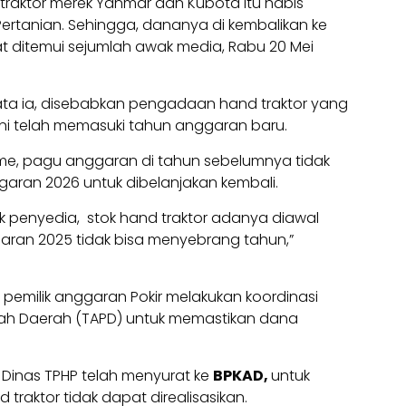
aktor merek Yanmar dan Kubota itu habis
Pertanian. Sehingga, dananya di kembalikan ke
at ditemui sejumlah awak media, Rabu 20 Mei
ata ia, disebabkan pengadaan hand traktor yang
ni telah memasuki tahun anggaran baru.
me, pagu anggaran di tahun sebelumnya tidak
aran 2026 untuk dibelanjakan kembali.
ak penyedia, stok hand traktor adanya diawal
aran 2025 tidak bisa menyebrang tahun,”
 pemilik anggaran Pokir melakukan koordinasi
ah Daerah (TAPD) untuk memastikan dana
 Dinas TPHP telah menyurat ke
BPKAD,
untuk
raktor tidak dapat direalisasikan.