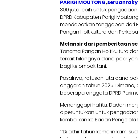
PARIGI MOUTONG
,
seruanraky
300 juta lebih untuk pengadaa
DPRD Kabupaten Parigi Moutong 
mendapatkan tanggapan dari Pe
Pangan Holtikultura dan Perkeb
Melansir dari pemberitaan 
Tanama Pangan Holtikultura da
terkait hilangnya dana pokir y
bagi kelompok tani.
Pasalnya
,
ratusan juta dana po
anggaran tahun 2025. Dimana,
beberapa anggota DPRD Parimo
Menanggapi hal itu, Dadan menje
diperuntukkan untuk pengadaan 
kembalikan ke Badan Pengelola
“
Di akhir tahun kemarin kami s