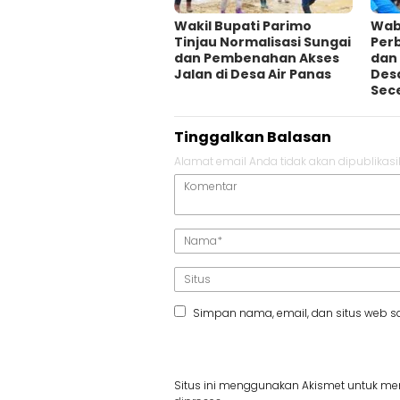
Wakil Bupati Parimo
Wab
Tinjau Normalisasi Sungai
Per
dan Pembenahan Akses
dan 
Jalan di Desa Air Panas
Desa
Sec
Tinggalkan Balasan
Alamat email Anda tidak akan dipublikasi
Simpan nama, email, dan situs web s
Situs ini menggunakan Akismet untuk m