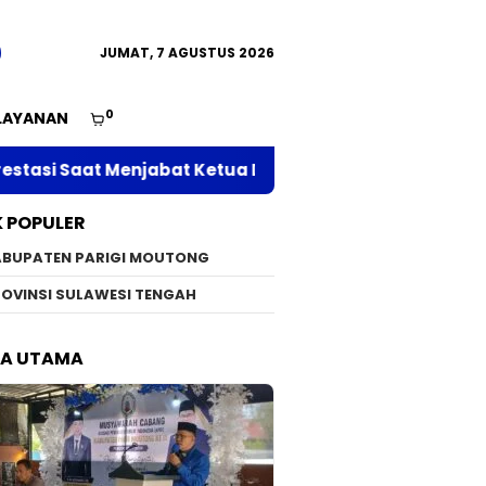
JUMAT, 7 AGUSTUS 2026
0
LAYANAN
jabat Ketua DPC APRI Parimo
Serap Aspirasi di D
K POPULER
ABUPATEN PARIGI MOUTONG
OVINSI SULAWESI TENGAH
TA UTAMA