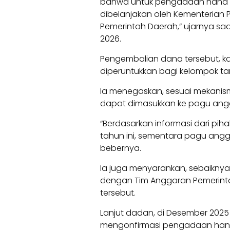
bahwa untuk pengadaan hand tr
dibelanjakan oleh Kementerian 
Pemerintah Daerah,” ujarnya sa
2026.
Pengembalian dana tersebut, k
diperuntukkan bagi kelompok ta
Ia menegaskan, sesuai mekanis
dapat dimasukkan ke pagu angg
“Berdasarkan informasi dari pih
tahun ini, sementara pagu angg
bebernya.
Ia juga menyarankan, sebaiknya
dengan Tim Anggaran Pemerint
tersebut.
Lanjut dadan, di Desember 2025
mengonfirmasi pengadaan hand t