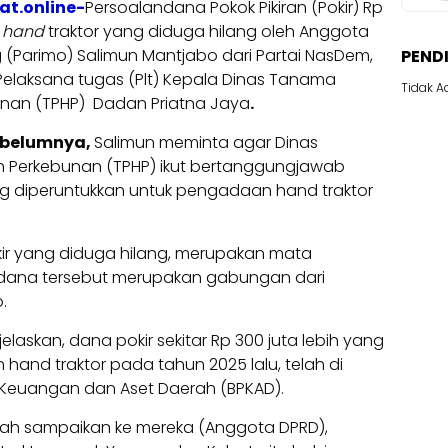
at.online-
Persoalandana Pokok Pikiran (Pokir) Rp
n
hand
traktor yang diduga hilang oleh Anggota
(Parimo) Salimun Mantjabo dari Partai NasDem,
PEND
laksana tugas (Plt) Kepala Dinas Tanama
Tidak A
unan (TPHP) Dadan Priatna Jaya
.
sebelumnya,
Salimun meminta agar Dinas
n Perkebunan (TPHP) ikut bertanggungjawab
ang diperuntukkan untuk pengadaan hand traktor
kir yang diduga hilang, merupakan mata
 dana tersebut merupakan gabungan dari
.
laskan, dana pokir sekitar Rp 300 juta lebih yang
hand traktor pada tahun 2025 lalu, telah di
 Keuangan dan Aset Daerah (BPKAD).
udah sampaikan ke mereka (Anggota DPRD),