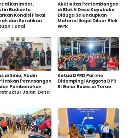
s di Kasimbar,
Akktivitas Pertambangan
utin Budianto
di Blok 6 Desa Kayuboko
rkan Kondisi Fiskal
Diduga Selundupkan
rah dan Serahkan
Material Ilegal Diluar Blok
tuan Tunai
WPR
s di Siniu, Abdin
Ketua DPRD Parimo
oritaskan Pemasangan
Didampingi Anggota DPR
 dan Pembenahan
RI Gelar Reses di Torue
astruktur Jalan Desa