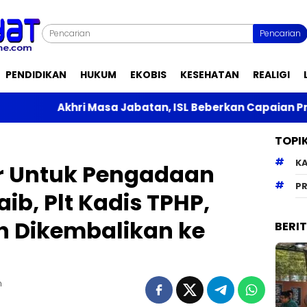
Pencarian
PENDIDIKAN
HUKUM
EKOBIS
KESEHATAN
REALIGI
Masa Jabatan, ISL Beberkan Capaian Prestasi Saat Men
TOPI
K
ir Untuk Pengadaan
PR
ib, Plt Kadis TPHP,
 Dikembalikan ke
BERI
m