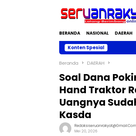
Loncat
ke
konten
BERANDA
NASIONAL
DAERAH
Konten Spesial
Akhri 
Beranda
DAERAH
Soal Dana Pok
Hand Traktor Ra
Uangnya Sudah
Kasda
Redaksiseruanrakyat@gmail.co
Mei 20, 2026