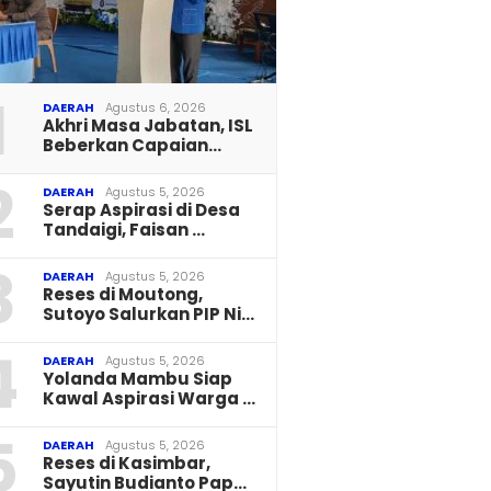
1
DAERAH
Agustus 6, 2026
Akhri Masa Jabatan, ISL
Beberkan Capaian…
2
DAERAH
Agustus 5, 2026
Serap Aspirasi di Desa
Tandaigi, Faisan …
3
DAERAH
Agustus 5, 2026
Reses di Moutong,
Sutoyo Salurkan PIP Ni…
4
DAERAH
Agustus 5, 2026
Yolanda Mambu Siap
Kawal Aspirasi Warga …
5
DAERAH
Agustus 5, 2026
Reses di Kasimbar,
Sayutin Budianto Pap…