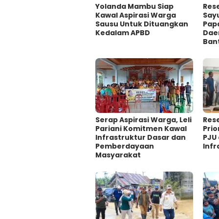
Yolanda Mambu Siap
Rese
Kawal Aspirasi Warga
Say
Sausu Untuk Dituangkan
Papa
Kedalam APBD
Dae
Ban
Serap Aspirasi Warga, Leli
Rese
Pariani Komitmen Kawal
Pri
Infrastruktur Dasar dan
PJU
Pemberdayaan
Infr
Masyarakat