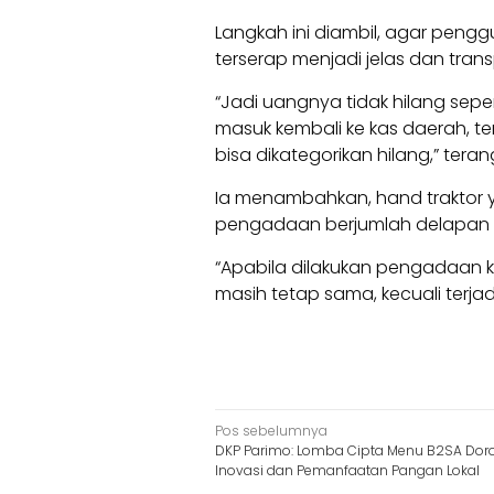
Langkah ini diambil, agar peng
terserap menjadi jelas dan tran
“Jadi uangnya tidak hilang sep
masuk kembali ke kas daerah, t
bisa dikategorikan hilang,” tera
Ia menambahkan, hand traktor 
pengadaan berjumlah delapan un
“Apabila dilakukan pengadaan 
masih tetap sama, kecuali terj
Navigasi
Pos sebelumnya
DKP Parimo: Lomba Cipta Menu B2SA Dor
pos
Inovasi dan Pemanfaatan Pangan Lokal