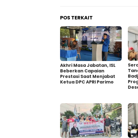
POS TERKAIT
Sera
Akhri Masa Jabatan, ISL
Tand
Beberkan Capaian
Bad
Prestasi Saat Menjabat
Pro
Ketua DPC APRI Parimo
Des